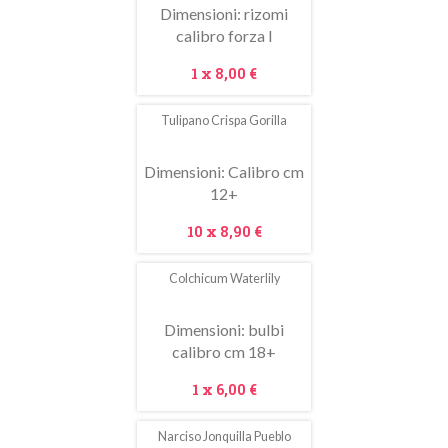
Dimensioni: rizomi
calibro forza I
Prezzo
1 x
8,00 €
Tulipano Crispa Gorilla
In
saldo!
Dimensioni: Calibro cm
12+
Prezzo
10 x
8,90 €
Colchicum Waterlily
In
saldo!
Dimensioni: bulbi
calibro cm 18+
Prezzo
1 x
6,00 €
Narciso Jonquilla Pueblo