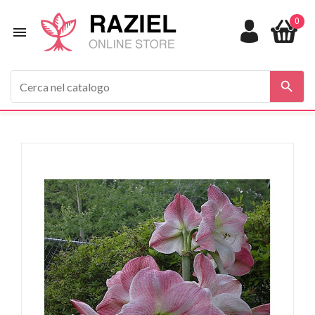
0


In saldo!