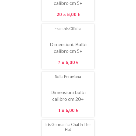
calibro cm 5+
Prezzo
20 x
5,00 €
Eranthis Cilicica
Dimensioni: Bulbi
calibro cm 5+
Prezzo
7 x
5,00 €
Scilla Peruviana
Dimensioni bulbi
calibro cm 20+
Prezzo
1 x
6,00 €
Iris Germanica Chat In The
Hat