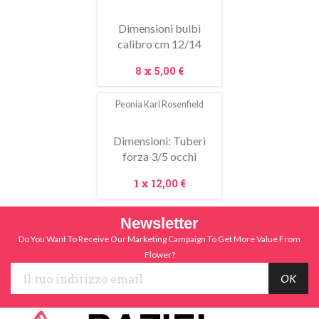
Dimensioni bulbi
calibro cm 12/14
Prezzo
8 x
5,00 €
Peonia Karl Rosenfield
In
saldo!
Dimensioni: Tuberi
forza 3/5 occhi
Prezzo
1 x
12,00 €
Newsletter
Do You Want To Receive Our Marketing Campaign To Get More Value From
Flower?