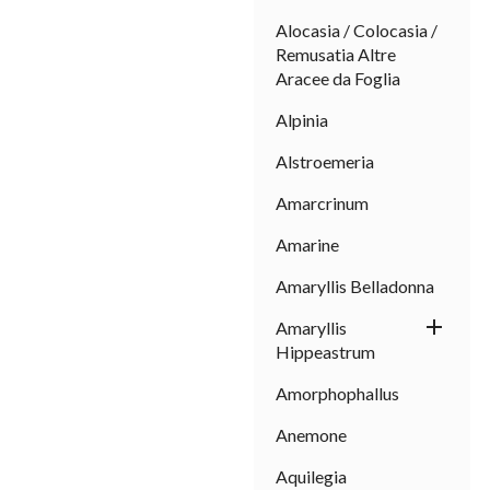
Alocasia / Colocasia /
Remusatia Altre
Aracee da Foglia
Alpinia
Alstroemeria
Amarcrinum
Amarine
Amaryllis Belladonna

Amaryllis
Hippeastrum
Amorphophallus
Anemone
Aquilegia