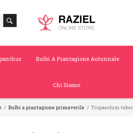
panthus
Bulbi A Piantagione Autunnale
Chi Siamo
e
Bulbi a piantagione primaverile
Tropaeolum tube