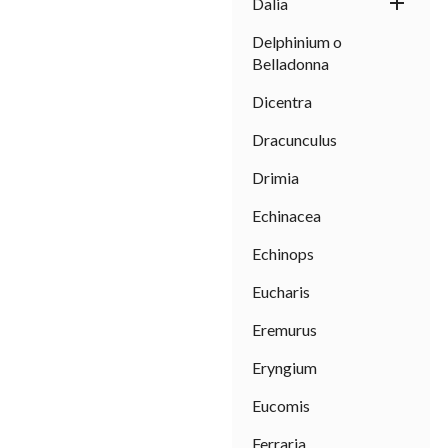

Dalia
Delphinium o
Belladonna
Dicentra
Dracunculus
Drimia
Echinacea
Echinops
Eucharis
Eremurus
Eryngium
Eucomis
Ferraria