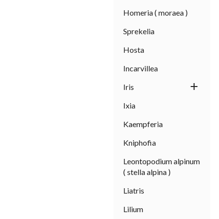
Homeria ( moraea )
Sprekelia
Hosta
Incarvillea

Iris
Ixia
Kaempferia
Kniphofia
Leontopodium alpinum
( stella alpina )
Liatris
Lilium