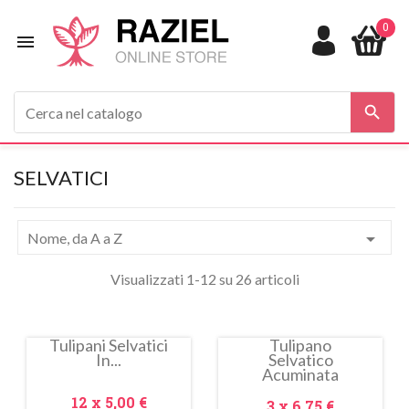
0


SELVATICI

Nome, da A a Z
Visualizzati 1-12 su 26 articoli
Tulipani Selvatici
Tulipano
In...
Selvatico
In
In
Acuminata
saldo!
saldo!
Prezzo
12 x
5,00 €
Prezzo
3 x
6,75 €