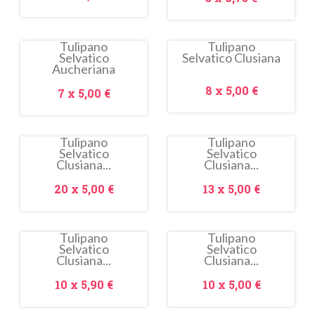
Tulipano
Tulipano
Selvatico
Selvatico Clusiana
In
In
Aucheriana
saldo!
saldo!
Prezzo
8 x
5,00 €
Prezzo
7 x
5,00 €
Tulipano
Tulipano
Selvatico
Selvatico
In
In
Clusiana...
Clusiana...
saldo!
saldo!
Prezzo
Prezzo
20 x
5,00 €
13 x
5,00 €
Tulipano
Tulipano
Selvatico
Selvatico
Clusiana...
Clusiana...
Prezzo
Prezzo
10 x
5,90 €
10 x
5,00 €