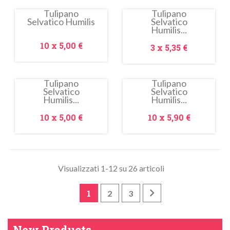
Tulipano
Tulipano
Selvatico Humilis
Selvatico
In
In
Humilis...
saldo!
saldo!
Prezzo
10 x
5,00 €
Prezzo
3 x
5,35 €
Tulipano
Tulipano
Selvatico
Selvatico
In
Humilis...
Humilis...
saldo!
Prezzo
Prezzo
10 x
5,00 €
10 x
5,90 €
Visualizzati 1-12 su 26 articoli

1
2
3
New Products