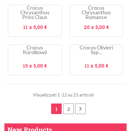
Crocus
Crocus
Chrysanthus
Chrysanthus
Prins Claus
Romance
Prezzo
Prezzo
11 x
5,00 €
20 x
5,00 €
Crocus
Crocus Olivieri
Korolkowii
Ssp...
Prezzo
Prezzo
15 x
5,00 €
11 x
5,00 €
Visualizzati 1-12 su 21 articoli

1
2
New Products