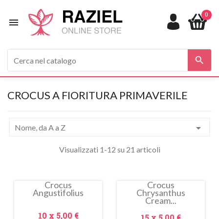
0


CROCUS A FIORITURA PRIMAVERILE

Nome, da A a Z
Visualizzati 1-12 su 21 articoli
Crocus
Crocus
Angustifolius
Chrysanthus
In
Cream...
saldo!
Prezzo
10 x
5,00 €
Prezzo
15 x
5,00 €