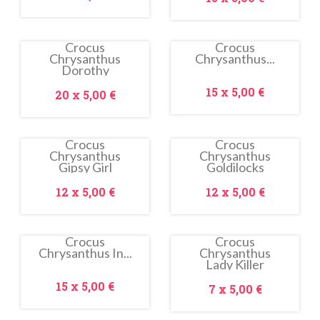
Crocus
Crocus
Chrysanthus
Chrysanthus...
In
In
Dorothy
saldo!
saldo!
Prezzo
15 x
5,00 €
Prezzo
20 x
5,00 €
Crocus
Crocus
Chrysanthus
Chrysanthus
In
Gipsy Girl
Goldilocks
saldo!
Prezzo
Prezzo
12 x
5,00 €
12 x
5,00 €
Crocus
Crocus
Chrysanthus In...
Chrysanthus
In
In
Lady Killer
saldo!
saldo!
Prezzo
15 x
5,00 €
Prezzo
7 x
5,00 €