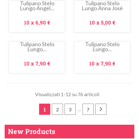
Tulipano Stelo
Tulipano Stelo
Lungo Angel...
Lungo Anna Josè
In
In
saldo!
saldo!
Prezzo
Prezzo
10 x
6,90 €
10 x
5,00 €
Tulipano Stelo
Tulipano Stelo
Lungo...
Lungo...
In
saldo!
Prezzo
Prezzo
10 x
7,90 €
10 x
7,90 €
Visualizzati 1-12 su 76 articoli

1
…
2
3
7
New Products