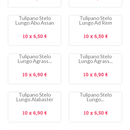
Tulipano Stelo
Tulipano Stelo
Lungo Abu Assan
Lungo Ad Rem
In
In
saldo!
saldo!
Prezzo
Prezzo
10 x
6,50 €
10 x
6,50 €
Tulipano Stelo
Tulipano Stelo
Lungo Agrass...
Lungo Agrass...
In
In
saldo!
saldo!
Prezzo
Prezzo
10 x
6,90 €
10 x
6,90 €
Tulipano Stelo
Tulipano Stelo
Lungo Alabaster
Lungo...
In
In
saldo!
saldo!
Prezzo
Prezzo
10 x
6,90 €
10 x
6,50 €