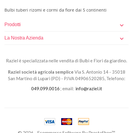
Bulbi tuberi rizomi e cormi da fiore dai 5 continenti
Prodotti

La Nostra Azienda

Raziel è specializzata nelle vendita di Bulbi e Fiori da giardino.
Raziel società agricola semplice
Via S. Antonio 14 - 35018
San Martino di Lupari (PD) - P.IVA 04906520285, Telefono:
049.099.0016
; email:
info@raziel.it
© 2026 - Ecommerce Software By PrestaShop™