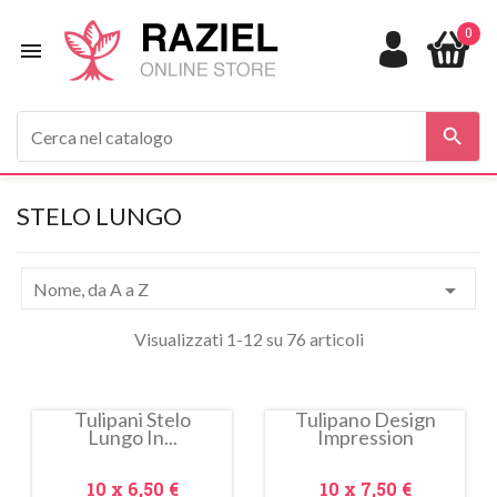
0


STELO LUNGO

Nome, da A a Z
Visualizzati 1-12 su 76 articoli
Tulipani Stelo
Tulipano Design
Lungo In...
Impression
In
In
saldo!
saldo!
Prezzo
Prezzo
10 x
6,50 €
10 x
7,50 €