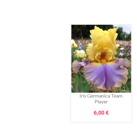
Hosta Profumata
Iris Germanica Team
Enchiladas...
Player
Prezzo
Prezzo
12,00 €
6,00 €