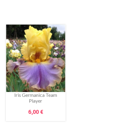
Iris Germanica Team
Allium Millenium
Player
Prezzo
8,00 €
Prezzo
6,00 €