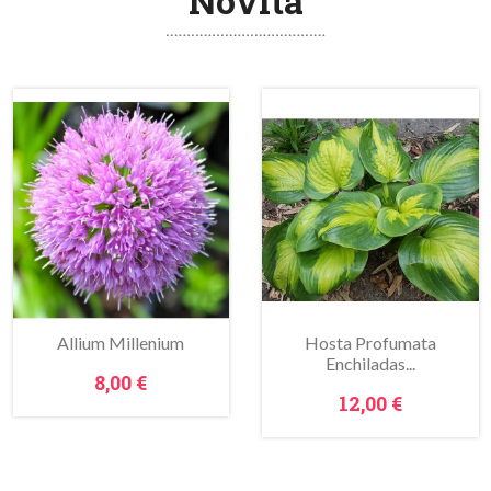
Novità
Allium Millenium
Hosta Profumata
Enchiladas...
Prezzo
8,00 €
Prezzo
12,00 €