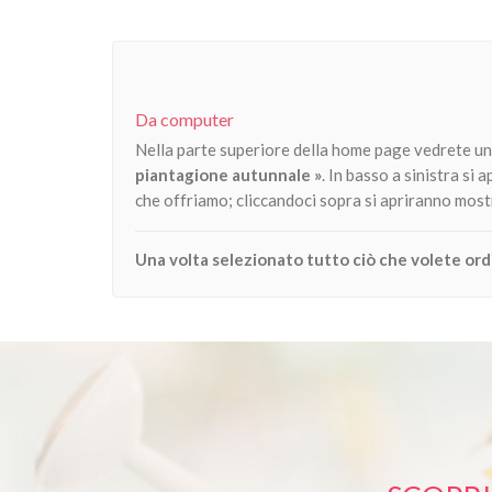
Metti Nel Carrello
Metti Nel Carrello
Anteprima
Anteprima
Da computer
Nella parte superiore della home page vedrete una
piantagione autunnale »
. In basso a sinistra si 
che offriamo; cliccandoci sopra si apriranno mostr
Una volta selezionato tutto ciò che volete ordin