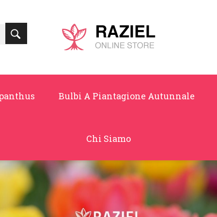
panthus
Bulbi A Piantagione Autunnale
Chi Siamo