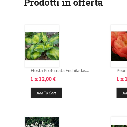
Prodotti in offerta
Hosta Profumata Enchiladas...
Peon
Prezzo
Pre
1 x
12,00 €
1 x
Add To Cart
Ad