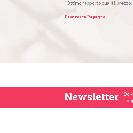
"Ottima qualità e prezzo, ho i loro
Marina Ferrari Rutta
Newsletter
Do y
camp