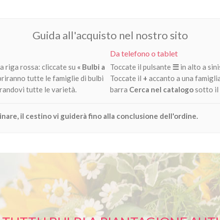
Metti Nel Carrello
Metti Nel Carrello
Guida all'acquisto nel nostro sito
Anteprima
Anteprima
Da telefono o tablet
 riga rossa: cliccate su
« Bulbi a
Toccate il pulsante
☰
in alto a sini
apriranno tutte le famiglie di bulbi
Toccate il
+
accanto a una famiglia
andovi tutte le varietà.
barra
Cerca nel catalogo
sotto il
are, il cestino vi guiderà fino alla conclusione dell'ordine.