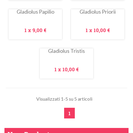
Gladiolus Papilio
Gladiolus Priorii
In
saldo!
Prezzo
Prezzo
1 x
9,00 €
1 x
10,00 €
Gladiolus Tristis
In
saldo!
Prezzo
1 x
10,00 €
Visualizzati 1-5 su 5 articoli
1