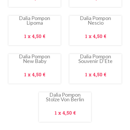
Dalia Pompon
Dalia Pompon
Lipoma
Nescio
In
saldo!
Prezzo
Prezzo
1 x
4,50 €
1 x
4,50 €
Dalia Pompon
Dalia Pompon
New Baby
Souvenir D'Ete
In
saldo!
Prezzo
Prezzo
1 x
4,50 €
1 x
4,50 €
Dalia Pompon
Stolze Von Berlin
In
saldo!
Prezzo
1 x
4,50 €