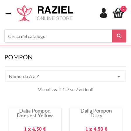
0


POMPON

Nome, da A a Z
Visualizzati 1-7 su 7 articoli
Dalia Pompon
Dalia Pompon
Deepest Yellow
Doxy
In
In
saldo!
saldo!
Prezzo
Prezzo
1 x
4,50 €
1 x
4,50 €