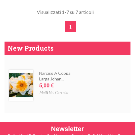
Visualizzati 1-7 su 7 articoli
1
New Products
Narciso A Coppa
Larga Johan...
Prezzo
5,00 €
Metti Nel Carrello
Newsletter