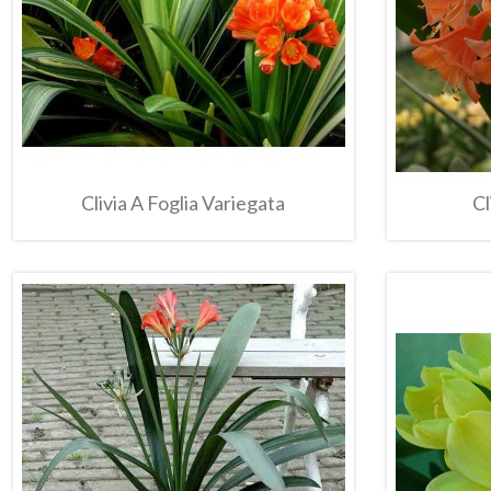
Clivia A Foglia Variegata
Cl
n
In
do!
saldo!