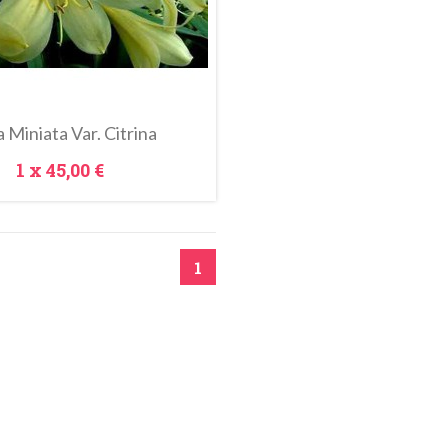
a Miniata Var. Citrina
Prezzo
1 x
45,00 €
1
Anteprima
l Carrello