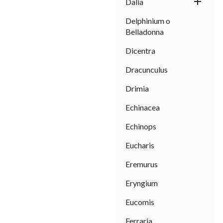

Dalia
Delphinium o
Belladonna
Dicentra
Dracunculus
Drimia
Echinacea
Echinops
Eucharis
Eremurus
Eryngium
Eucomis
Ferraria