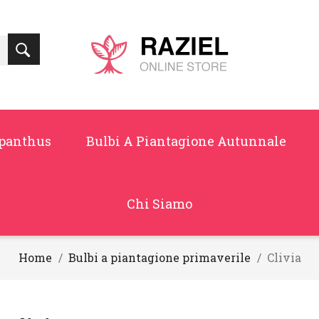
panthus
Bulbi A Piantagione Autunnale
Chi Siamo
Home
Bulbi a piantagione primaverile
Clivia