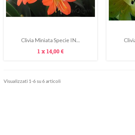
Clivia Miniata Specie IN...
Clivi
Prezzo
1 x
14,00 €
Visualizzati 1-6 su 6 articoli
Anteprima
Metti Nel Carrello
Metti Ne