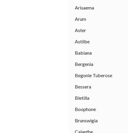
Arisaema
Arum
Aster
Astilbe
Babiana
Bergenia
Begonie Tuberose
I
Bessera
sal
Bletilla
Boophone
Brunswigia
Calanthe