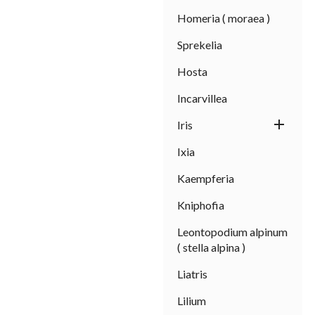
Homeria ( moraea )
Sprekelia
Hosta
Incarvillea

Iris
Ixia
Kaempferia
Kniphofia
Leontopodium alpinum
( stella alpina )
Liatris
Lilium