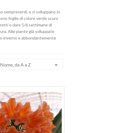
no sempreverdi, e si sviluppano in
ucono foglie di colore verde scuro
tretti e dare 5/6 settimane di
tura. Alle piante già sviluppate
 in inverno e abbondantemente

Nome, da A a Z