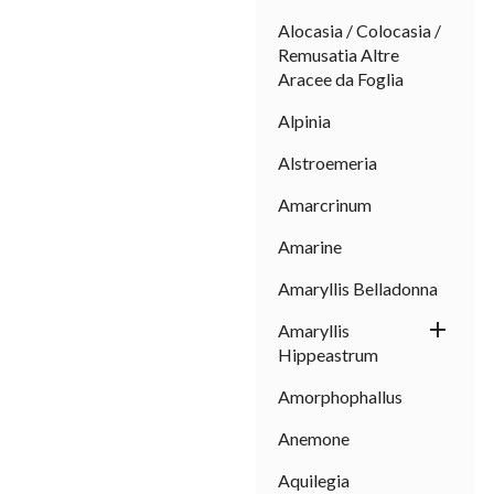
Alocasia / Colocasia /
Remusatia Altre
Aracee da Foglia
Alpinia
Alstroemeria
Amarcrinum
Amarine
Amaryllis Belladonna
I

Amaryllis
sal
Hippeastrum
Amorphophallus
Anemone
Aquilegia