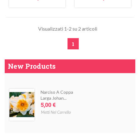
Visualizzati 1-2 su 2 articoli
1
New Products
Narciso A Coppa
Larga Johan...
Prezzo
5,00 €
Metti Nel Carrello