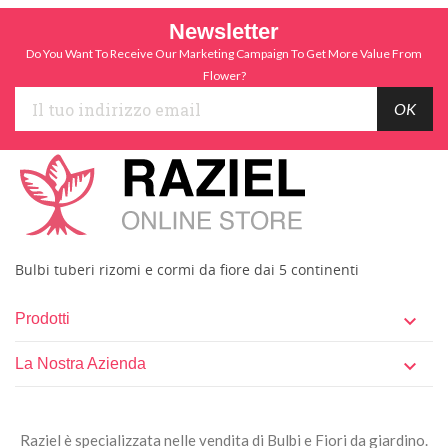
Newsletter
Do You Want To Receive Our Marketing Campaign To Get More Value From
Flower?
Bulbi tuberi rizomi e cormi da fiore dai 5 continenti
Prodotti

La Nostra Azienda

Raziel è specializzata nelle vendita di Bulbi e Fiori da giardino.