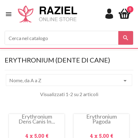
0


ERYTHRONIUM (DENTE DI CANE)

Nome, da A a Z
Visualizzati 1-2 su 2 articoli
Erythronium
Erythronium
Dens Canis In...
Pagoda
In
In
saldo!
saldo!
Prezzo
Prezzo
4 x
5,00 €
4 x
5,00 €