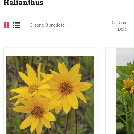
Helianthus
Ordina
Ci sono 3 prodotti.
per:
n
In
do!
saldo!