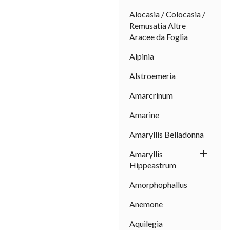
Alocasia / Colocasia /
Remusatia Altre
Aracee da Foglia
Alpinia
Alstroemeria
I
Amarcrinum
sal
Amarine
Amaryllis Belladonna

Amaryllis
Hippeastrum
Amorphophallus
Anemone
Aquilegia