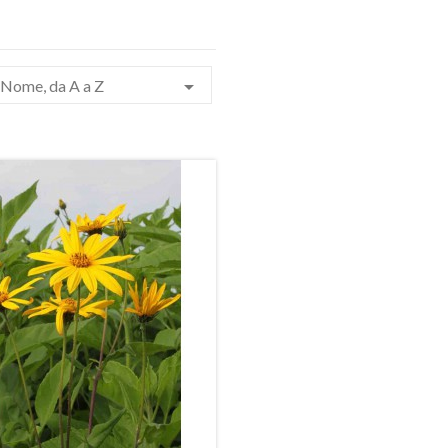

Nome, da A a Z