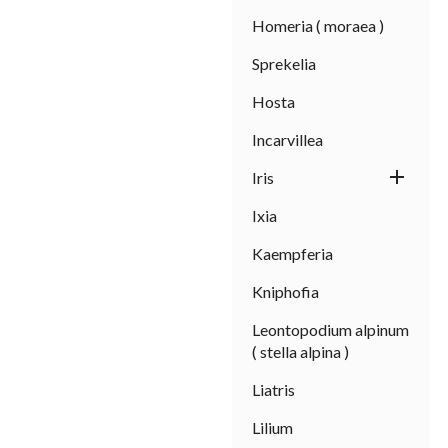
Homeria ( moraea )
Sprekelia
Hosta
Incarvillea

Iris
Ixia
Kaempferia
Kniphofia
Leontopodium alpinum
( stella alpina )
Liatris
Lilium