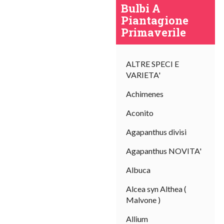
Bulbi A
Piantagione
Primaverile
ALTRE SPECI E
VARIETA'
Achimenes
I
sal
Aconito
Agapanthus divisi
Agapanthus NOVITA'
Albuca
Alcea syn Althea (
Malvone )
Allium