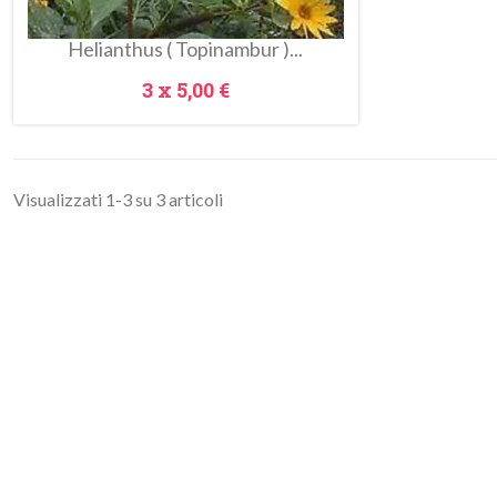
Helianthus ( Topinambur )...
Prezzo
3 x
5,00 €
Visualizzati 1-3 su 3 articoli
Anteprima
Metti Nel Carrello