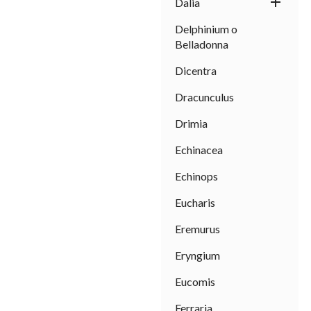

Dalia
Delphinium o
Belladonna
Dicentra
Dracunculus
Drimia
Echinacea
Echinops
Eucharis
Eremurus
Eryngium
Eucomis
Ferraria