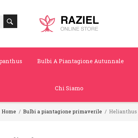
panthus
Bulbi A Piantagione Autunnale
Chi Siamo
Home
Bulbi a piantagione primaverile
Helianthus