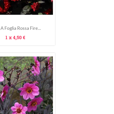
 A Foglia Rossa Fire...
Prezzo
1 x
4,50 €
Anteprima
l Carrello