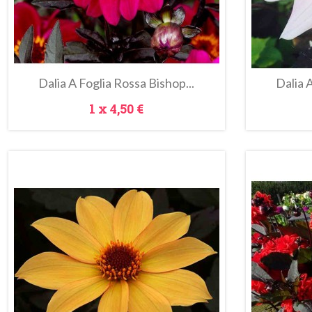
Dalia A Foglia Rossa Bishop...
Dalia 
Prezzo
1 x
4,50 €
n
do!
Anteprima
Metti Nel Carrello
Metti Ne