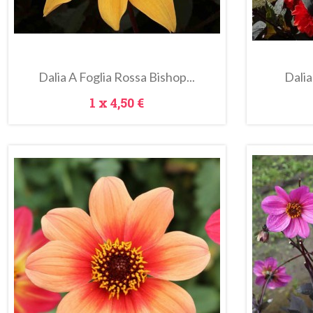
Dalia A Foglia Rossa Bishop...
Dalia
Prezzo
1 x
4,50 €
In
saldo!
Anteprima
Metti Nel Carrello
Metti Ne