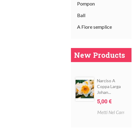
Pompon
Ball
A Fiore semplice
New Products
I
Narciso A
sal
Coppa Larga
Johan...
Prezzo
5,00 €
Metti Nel Carrello