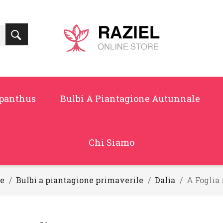
panthus
Bulbi A Piantagione Autunnale
Chi Siamo
e
Bulbi a piantagione primaverile
Dalia
A Foglia 