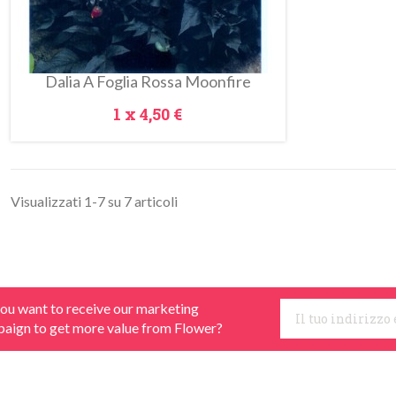
Dalia A Foglia Rossa Moonfire
Prezzo
1 x
4,50 €
Visualizzati 1-7 su 7 articoli
ou want to receive our marketing
aign to get more value from Flower?
Anteprima
Metti Nel Carrello