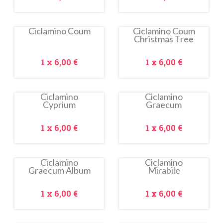
Ciclamino Coum
Ciclamino Coum
Christmas Tree
Prezzo
Prezzo
1 x
6,00 €
1 x
6,00 €
Ciclamino
Ciclamino
Cyprium
Graecum
In
In
saldo!
saldo!
Prezzo
Prezzo
1 x
6,00 €
1 x
6,00 €
Ciclamino
Ciclamino
Graecum Album
Mirabile
In
In
saldo!
saldo!
Prezzo
Prezzo
1 x
6,00 €
1 x
6,00 €