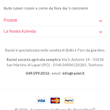
Bulbi tuberi rizomi e cormi da fiore dai 5 continenti
Prodotti

La Nostra Azienda

Raziel è specializzata nelle vendita di Bulbi e Fiori da giardino.
Raziel società agricola semplice
Via S. Antonio 14 - 35018
San Martino di Lupari (PD) - P.IVA 04906520285, Telefono:
049.099.0016
; email:
info@raziel.it
© 2026 - Ecommerce Software By PrestaShop™