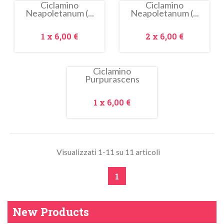
Ciclamino
Ciclamino
Neapoletanum (...
Neapoletanum (...
In
In
saldo!
saldo!
Prezzo
Prezzo
1 x
6,00 €
2 x
6,00 €
Ciclamino
Purpurascens
In
saldo!
Prezzo
1 x
6,00 €
Visualizzati 1-11 su 11 articoli
1
New Products