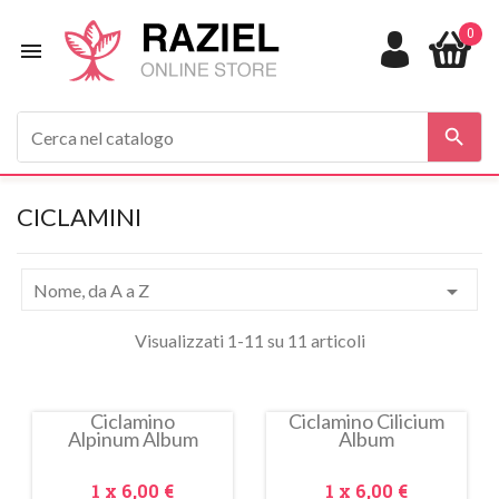
0


CICLAMINI

Nome, da A a Z
Visualizzati 1-11 su 11 articoli
Ciclamino
Ciclamino Cilicium
Alpinum Album
Album
In
saldo!
Prezzo
Prezzo
1 x
6,00 €
1 x
6,00 €