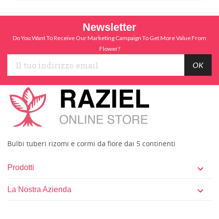
Newsletter
Do You Want To Receive Our Marketing Campaign To Get More Value From
Flower?
Bulbi tuberi rizomi e cormi da fiore dai 5 continenti
Prodotti

La Nostra Azienda
