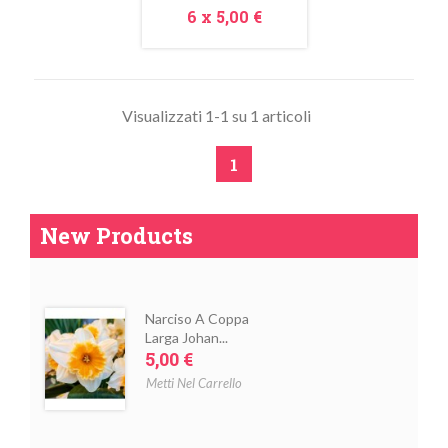
Prezzo
6 x
5,00 €
Visualizzati 1-1 su 1 articoli
1
New Products
Narciso A Coppa
Larga Johan...
Prezzo
5,00 €
Metti Nel Carrello