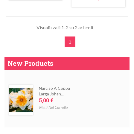
Visualizzati 1-2 su 2 articoli
1
New Products
Narciso A Coppa
Larga Johan...
Prezzo
5,00 €
Metti Nel Carrello