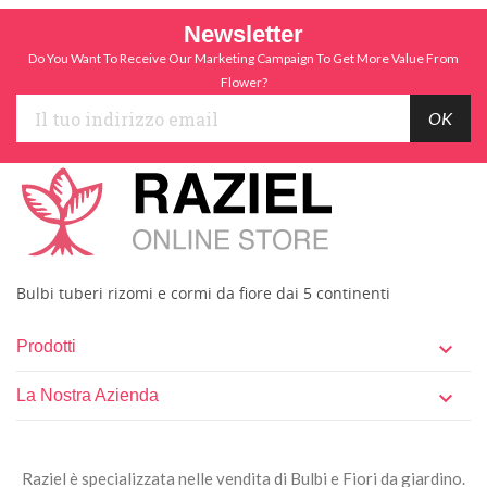
Newsletter
Do You Want To Receive Our Marketing Campaign To Get More Value From
Flower?
Bulbi tuberi rizomi e cormi da fiore dai 5 continenti
Prodotti

La Nostra Azienda

Raziel è specializzata nelle vendita di Bulbi e Fiori da giardino.