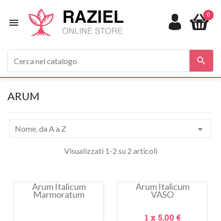
0


ARUM

Nome, da A a Z
Visualizzati 1-2 su 2 articoli
Arum Italicum
Arum Italicum
Marmoratum
VASO
In
saldo!
Prezzo
1 x
5,00 €