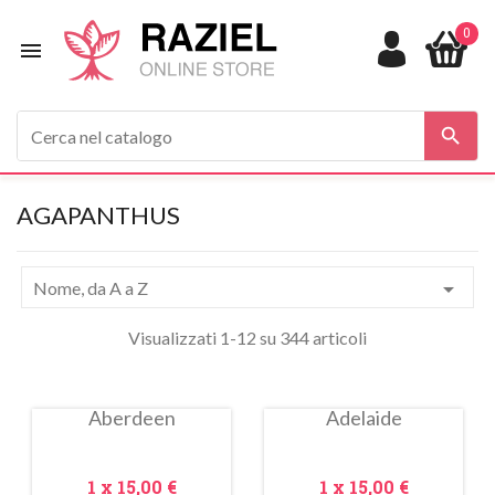
0


AGAPANTHUS

Nome, da A a Z
Visualizzati 1-12 su 344 articoli
Aberdeen
Adelaide
In
In
saldo!
saldo!
Prezzo
Prezzo
1 x
15,00 €
1 x
15,00 €