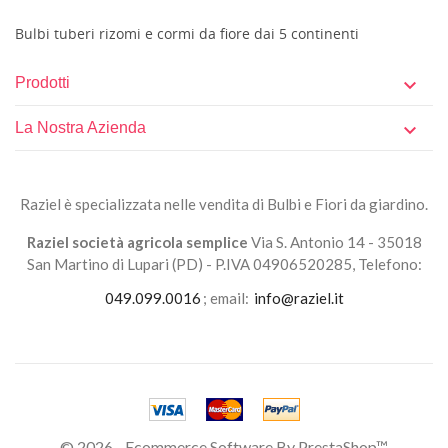
Bulbi tuberi rizomi e cormi da fiore dai 5 continenti
Prodotti

La Nostra Azienda

Raziel è specializzata nelle vendita di Bulbi e Fiori da giardino.
Raziel società agricola semplice
Via S. Antonio 14 - 35018
San Martino di Lupari (PD) - P.IVA 04906520285, Telefono:
049.099.0016
; email:
info@raziel.it
© 2026 - Ecommerce Software By PrestaShop™