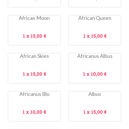
African Moon
African Queen
In
saldo!
Prezzo
Prezzo
1 x
15,00 €
1 x
15,00 €
African Skies
Africanus Albus
In
In
saldo!
saldo!
Prezzo
Prezzo
1 x
15,00 €
1 x
10,00 €
Africanus Blu
Albus
In
In
saldo!
saldo!
Prezzo
Prezzo
1 x
10,00 €
1 x
15,00 €