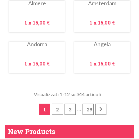
Almere
Amsterdam
In
In
saldo!
saldo!
Prezzo
Prezzo
1 x
15,00 €
1 x
15,00 €
Andorra
Angela
In
In
saldo!
saldo!
Prezzo
Prezzo
1 x
15,00 €
1 x
15,00 €
Visualizzati 1-12 su 344 articoli

1
…
2
3
29
New Products