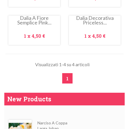
Dalia A Fiore
Dalia Decorativa
Semplice Pink...
Priceless...
In
saldo!
Prezzo
Prezzo
1 x
4,50 €
1 x
4,50 €
Visualizzati 1-4 su 4 articoli
1
New Products
Narciso A Coppa
Larga Johan...