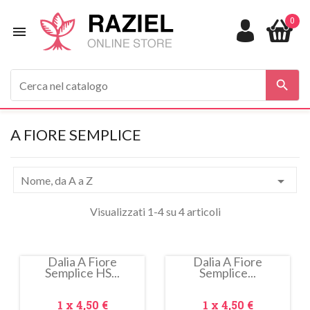
0


A FIORE SEMPLICE

Nome, da A a Z
Visualizzati 1-4 su 4 articoli
Dalia A Fiore
Dalia A Fiore
Semplice HS...
Semplice...
Prezzo
Prezzo
1 x
4,50 €
1 x
4,50 €