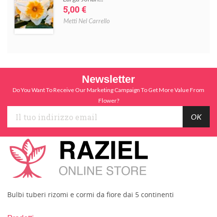
Prezzo
5,00 €
Metti Nel Carrello
Newsletter
Do You Want To Receive Our Marketing Campaign To Get More Value From
Flower?
Bulbi tuberi rizomi e cormi da fiore dai 5 continenti