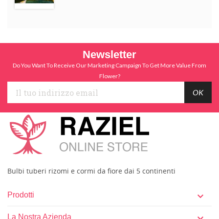
Newsletter
Do You Want To Receive Our Marketing Campaign To Get More Value From
Flower?
Bulbi tuberi rizomi e cormi da fiore dai 5 continenti
Prodotti

La Nostra Azienda
