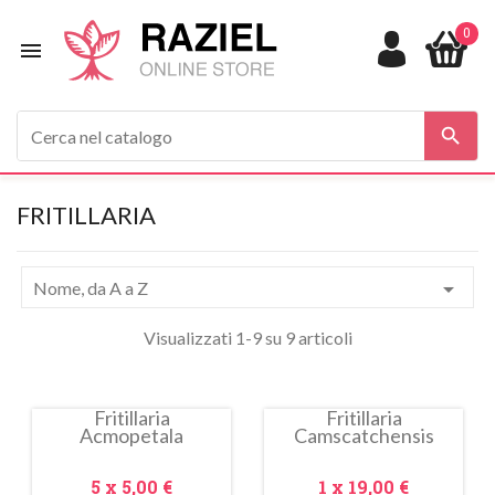
0


FRITILLARIA

Nome, da A a Z
Visualizzati 1-9 su 9 articoli
Fritillaria
Fritillaria
Acmopetala
Camscatchensis
Prezzo
Prezzo
5 x
5,00 €
1 x
19,00 €