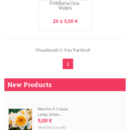
Fritillaria Uva-
Vulpis
Prezzo
20 x
5,00 €
Visualizzati 1-9 su 9 articoli
1
New Products
Narciso A Coppa
Larga Johan...
Prezzo
5,00 €
Metti Nel Carrello