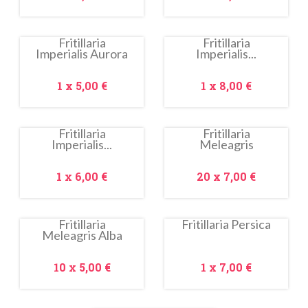
Fritillaria
Fritillaria
Imperialis Aurora
Imperialis...
In
In
saldo!
saldo!
Prezzo
Prezzo
1 x
5,00 €
1 x
8,00 €
Fritillaria
Fritillaria
Imperialis...
Meleagris
In
saldo!
Prezzo
Prezzo
1 x
6,00 €
20 x
7,00 €
Fritillaria
Fritillaria Persica
Meleagris Alba
In
saldo!
Prezzo
Prezzo
10 x
5,00 €
1 x
7,00 €