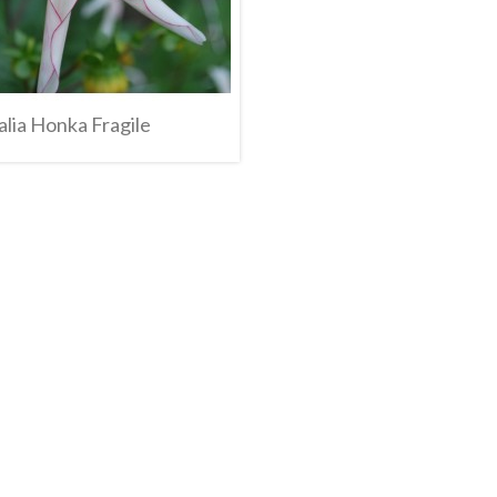
alia Honka Fragile
Anteprima
l Carrello