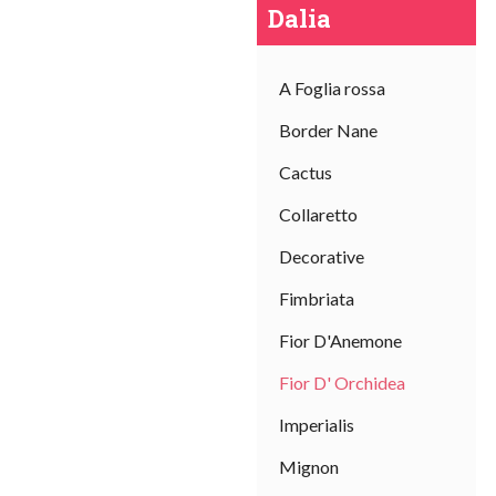
Dalia
A Foglia rossa
Border Nane
Cactus
Collaretto
Decorative
I
Fimbriata
sal
Fior D'Anemone
Fior D' Orchidea
Imperialis
Mignon