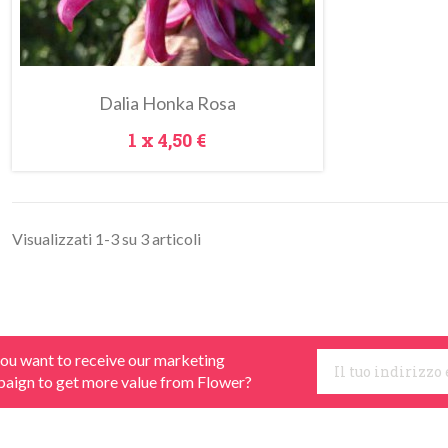
Dalia Honka Rosa
Prezzo
1 x
4,50 €
Visualizzati 1-3 su 3 articoli
ou want to receive our marketing
aign to get more value from Flower?
Anteprima
Metti Nel Carrello