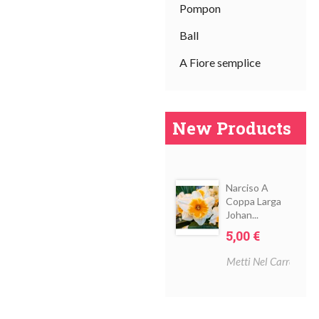
Pompon
Ball
A Fiore semplice
New Products
I
sal
Narciso A
Coppa Larga
Johan...
Prezzo
5,00 €
Metti Nel Carrello