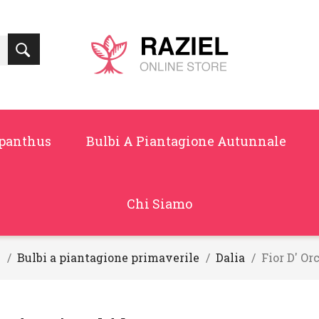
panthus
Bulbi A Piantagione Autunnale
Chi Siamo
e
Bulbi a piantagione primaverile
Dalia
Fior D' Or