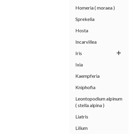
Homeria ( moraea )
Sprekelia
Hosta
Incarvillea

Iris
Ixia
Kaempferia
Kniphofia
Leontopodium alpinum
( stella alpina )
Liatris
Lilium