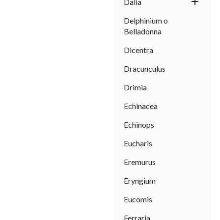

Dalia
Delphinium o
Belladonna
Dicentra
Dracunculus
Drimia
Echinacea
Echinops
Eucharis
Eremurus
Eryngium
Eucomis
Ferraria