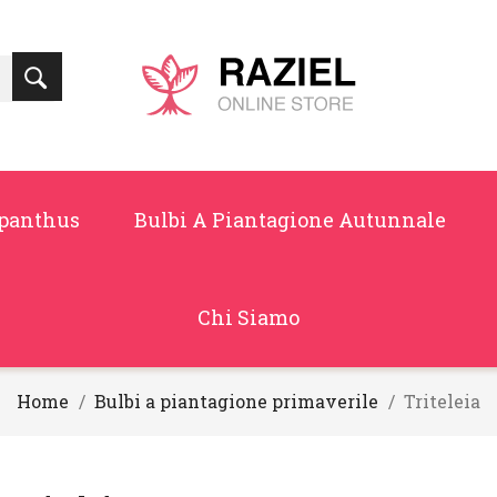
panthus
Bulbi A Piantagione Autunnale
Chi Siamo
Home
Bulbi a piantagione primaverile
Triteleia