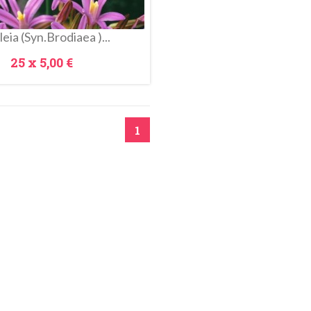
leia (syn.Brodiaea )...
Prezzo
25 x
5,00 €
1
Anteprima
l Carrello