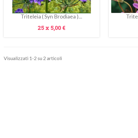
Triteleia ( Syn Brodiaea )...
Trite
Prezzo
25 x
5,00 €
Visualizzati 1-2 su 2 articoli
Anteprima
Metti Nel Carrello
Metti Ne