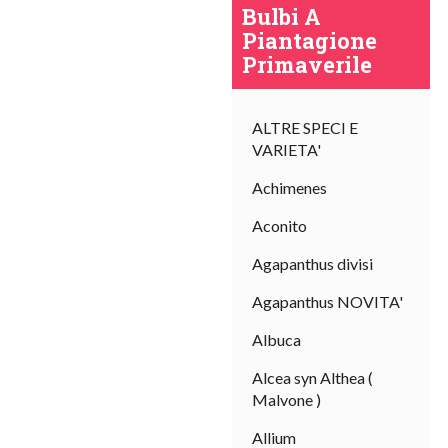
Bulbi A
Piantagione
Primaverile
ALTRE SPECI E
VARIETA'
Achimenes
I
sal
Aconito
Agapanthus divisi
Agapanthus NOVITA'
Albuca
Alcea syn Althea (
Malvone )
Allium