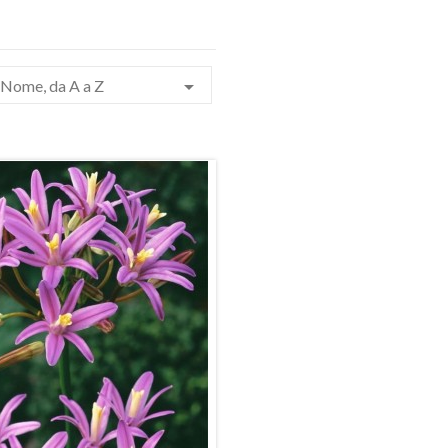

Nome, da A a Z