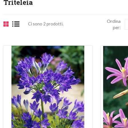
Triteleia
Ordina
Ci sono 2 prodotti.
per:
n
do!