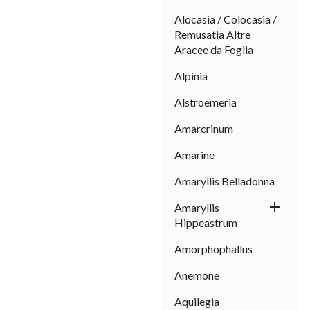
Alocasia / Colocasia /
Remusatia Altre
Aracee da Foglia
Alpinia
Alstroemeria
Amarcrinum
Amarine
Amaryllis Belladonna

Amaryllis
Hippeastrum
Amorphophallus
Anemone
Aquilegia