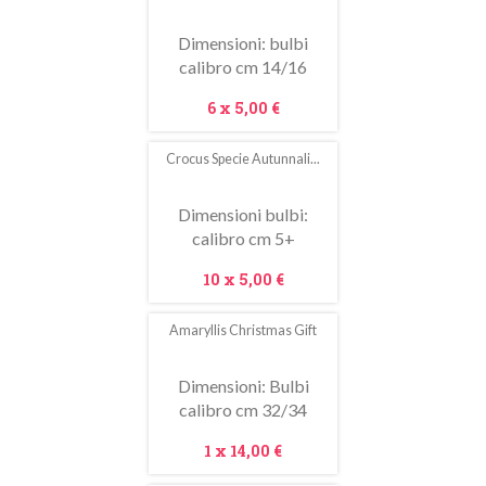
saldo!
Dimensioni: bulbi
calibro cm 14/16
Prezzo
6 x
5,00 €
Crocus Specie Autunnali...
In
saldo!
Dimensioni bulbi:
calibro cm 5+
Prezzo
10 x
5,00 €
Amaryllis Christmas Gift
In
saldo!
Dimensioni: Bulbi
calibro cm 32/34
Prezzo
1 x
14,00 €