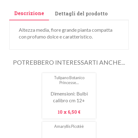
Descrizione
Dettagli del prodotto
Altezza media, fiore grande pianta compatta
con profumo dolce e caratteristico.
POTREBBERO INTERESSARTI ANCHE...
Tulipano Botanico
In
Princesse...
saldo!
Dimensioni: Bulbi
calibro cm 12+
Prezzo
10 x
6,50 €
Amaryllis Picotèè
In
saldo!