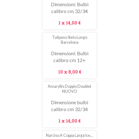
Dimensioni: Bulbi
calibro cm 32/34
Prezzo
1 x
14,00 €
Tulipano Stelo Lungo
In
Barcelona
saldo!
Dimensioni: Bulbi
calibro cm 12+
Prezzo
10 x
8,00 €
Amaryllis Doppio Doublet
NUOVO
Dimensione bulbi
calibro cm 32/34
Prezzo
1 x
14,00 €
Narciso A Coppa Larga Ice...
In