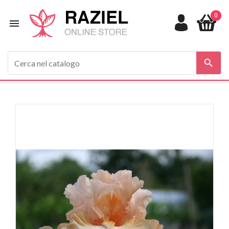
0

