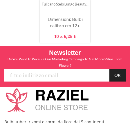
Tulipano Stelo Lungo Beauty...
In
saldo!
Dimensioni: Bulbi
calibro cm 12+
Prezzo
10 x
6,25 €
Newsletter
Do You Want To Receive Our Marketing Campaign To Get More Value From
Flower?
Bulbi tuberi rizomi e cormi da fiore dai 5 continenti