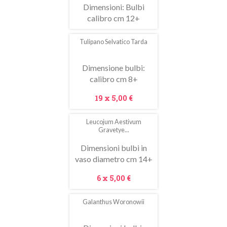
Dimensioni: Bulbi
calibro cm 12+
Tulipano Selvatico Tarda
In
saldo!
Dimensione bulbi:
calibro cm 8+
Prezzo
19 x
5,00 €
Leucojum Aestivum
Gravetye...
Dimensioni bulbi in
vaso diametro cm 14+
Prezzo
6 x
5,00 €
Galanthus Woronowii
In
saldo!