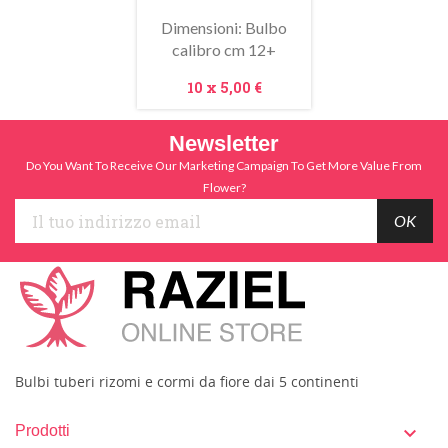
saldo!
Dimensioni: Bulbo
calibro cm 12+
Prezzo
10 x
5,00 €
Newsletter
Do You Want To Receive Our Marketing Campaign To Get More Value From
Flower?
Bulbi tuberi rizomi e cormi da fiore dai 5 continenti
Prodotti
