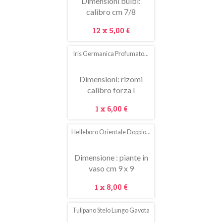
Dimensioni bulbi:
calibro cm 7/8
Prezzo
12 x
5,00 €
Iris Germanica Profumato...
In
saldo!
Dimensioni: rizomi
calibro forza I
Prezzo
1 x
6,00 €
Helleboro Orientale Doppio...
Dimensione : piante in
vaso cm 9 x 9
Prezzo
1 x
8,00 €
Tulipano Stelo Lungo Gavota
In