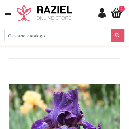
0

