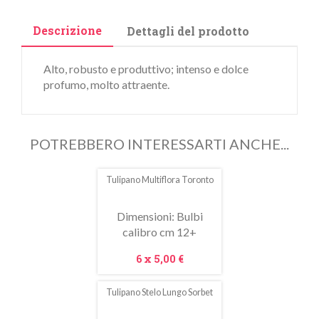
Descrizione
Dettagli del prodotto
Alto, robusto e produttivo; intenso e dolce
profumo, molto attraente.
POTREBBERO INTERESSARTI ANCHE...
Tulipano Multiflora Toronto
Dimensioni: Bulbi
calibro cm 12+
Prezzo
6 x
5,00 €
Tulipano Stelo Lungo Sorbet