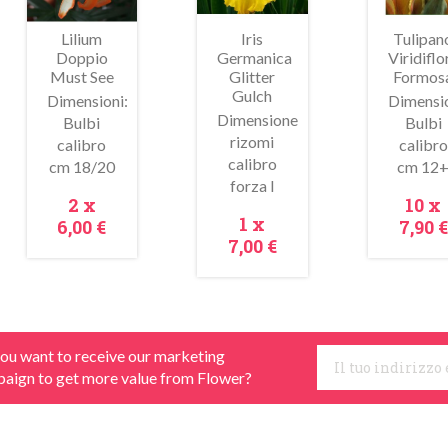
Lilium
Iris
Tulipan
Doppio
Germanica
Viridiflo
Must See
Glitter
Formos
Gulch
Dimensioni:
Dimensio
Dimensione
Bulbi
Bulbi
Metti Nel Carrello
Metti Nel Carrello
Metti
rizomi
calibro
calibro
Anteprima
Anteprima
calibro
cm 18/20
cm 12
forza I
Prezzo
Prez
2 x
10 x
Prezzo
1 x
6,00 €
7,90 €
7,00 €
ou want to receive our marketing
aign to get more value from Flower?