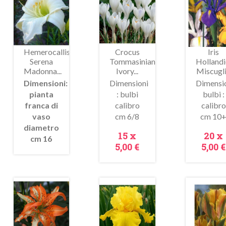
saldo!
Hemerocallis
Crocus
Iris
Serena
Tommasinianus
Hollandi
Madonna...
Ivory...
Miscugl
Dimensioni:
Dimensioni
Dimensi
pianta
: bulbi
bulbi :
Metti Nel Carrello
Metti Nel Carrello
Metti
franca di
calibro
calibro
Anteprima
Anteprima
vaso
cm 6/8
cm 10
diametro
Prezzo
Prez
15 x
20 x
cm 16
5,00 €
5,00 €
In
In
ldo!
saldo!