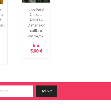
o
Narciso A
ra
Corona
a
Divisa...
ni:
Dimensioni:
calibro
 Nel Carrello
Metti Nel Carrello
cm 14/16
Anteprima
Anteprima
+
Prezzo
6 x
zo
5,00 €