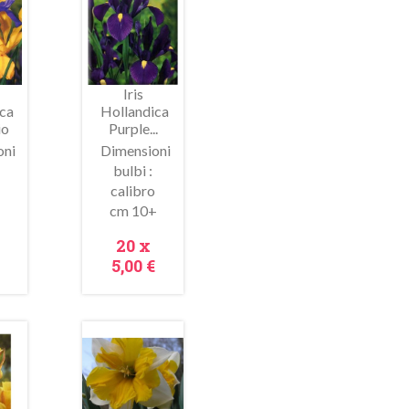
saldo!
Iris
ca
Hollandica
io
Purple...
oni
Dimensioni
bulbi :
 Nel Carrello
Metti Nel Carrello
calibro
Anteprima
Anteprima
+
cm 10+
zo
Prezzo
20 x
5,00 €
In
saldo!