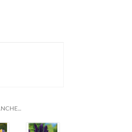
NCHE...
In