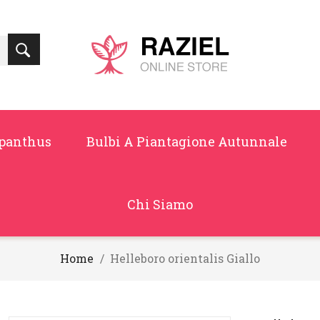
panthus
Bulbi A Piantagione Autunnale
Chi Siamo
Home
Helleboro orientalis Giallo