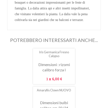
bouquet o decorazioni impressionanti per le feste di
famiglia. La dalia attira api e altri insetti impollinatori,
che visitano volentieri la pianta. La dalia vale la pena
coltivarla sia nei giardini che su balconi e terrazze.
POTREBBERO INTERESSARTI ANCHE...
Iris Germanica Fresno
Calypso
Dimensioni : rizomi
calibro forza I
Prezzo
1 x
6,00 €
Amaryllis Clown NUOVO
Dimensioni bulbi
calibro cm 32/34