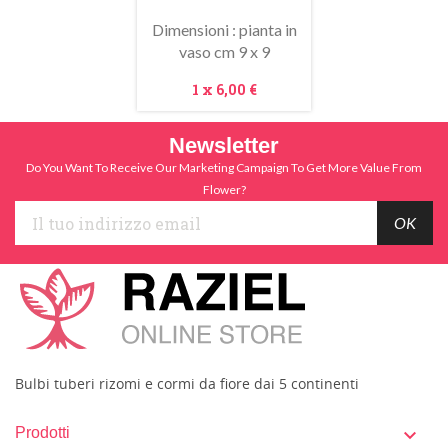
Dimensioni : pianta in
vaso cm 9 x 9
Prezzo
1 x
6,00 €
Newsletter
Do You Want To Receive Our Marketing Campaign To Get More Value From
Flower?
Bulbi tuberi rizomi e cormi da fiore dai 5 continenti
Prodotti
