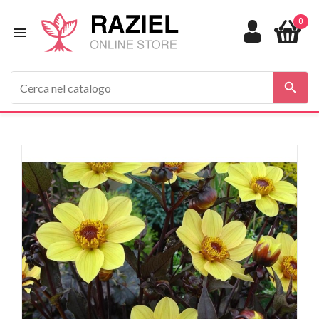
0

