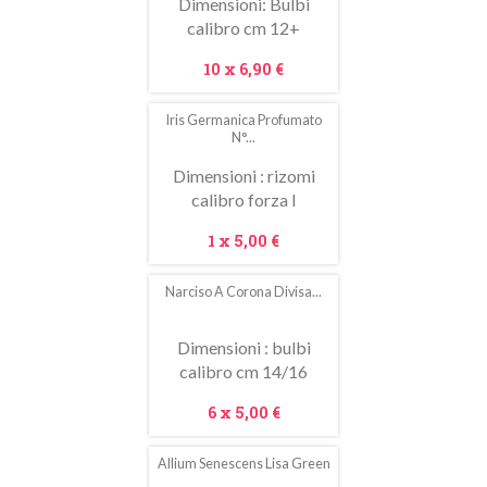
Dimensioni: Bulbi
calibro cm 12+
Prezzo
10 x
6,90 €
Iris Germanica Profumato
N°...
Dimensioni : rizomi
calibro forza I
Prezzo
1 x
5,00 €
Narciso A Corona Divisa...
Dimensioni : bulbi
calibro cm 14/16
Prezzo
6 x
5,00 €
Allium Senescens Lisa Green