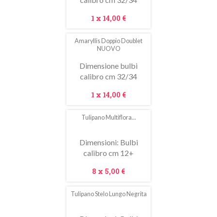
Prezzo
1 x
14,00 €
Amaryllis Doppio Doublet
NUOVO
Dimensione bulbi
calibro cm 32/34
Prezzo
1 x
14,00 €
Tulipano Multiflora...
In
saldo!
Dimensioni: Bulbi
calibro cm 12+
Prezzo
8 x
5,00 €
Tulipano Stelo Lungo Negrita
In
saldo!