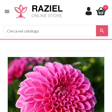
0

