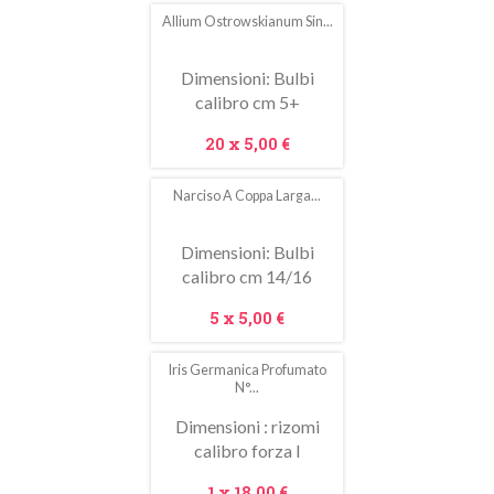
Allium Ostrowskianum Sin...
In
saldo!
Dimensioni: Bulbi
calibro cm 5+
Prezzo
20 x
5,00 €
Narciso A Coppa Larga...
Dimensioni: Bulbi
calibro cm 14/16
Prezzo
5 x
5,00 €
Iris Germanica Profumato
N°...
Dimensioni : rizomi
calibro forza I
Prezzo
1 x
18,00 €