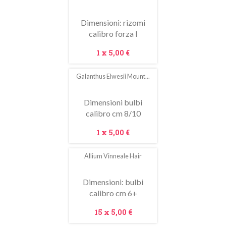
In
saldo!
Dimensioni: rizomi
calibro forza I
Prezzo
1 x
5,00 €
Galanthus Elwesii Mount...
Dimensioni bulbi
calibro cm 8/10
Prezzo
1 x
5,00 €
Allium Vinneale Hair
In
saldo!
Dimensioni: bulbi
calibro cm 6+
Prezzo
15 x
5,00 €