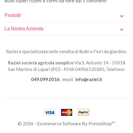
Bulbi tuberi rizomi e cormi da fiore dai 5 continenti
Prodotti

La Nostra Azienda

Raziel è specializzata nelle vendita di Bulbi e Fiori da giardino.
Raziel società agricola semplice
Via S. Antonio 14 - 35018
San Martino di Lupari (PD) - P.IVA 04906520285, Telefono:
049.099.0016
; email:
info@raziel.it
© 2026 - Ecommerce Software By PrestaShop™