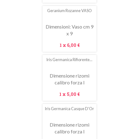
Geranium Rozanne VASO
In
saldo!
Dimensioni: Vaso cm 9
x 9
Prezzo
1 x
6,00 €
Iris Germanica Rifiorente...
Dimensione rizomi
calibro forza I
Prezzo
1 x
5,00 €
Iris Germanica Casque D'Or
Dimensione rizomi
calibro forza I