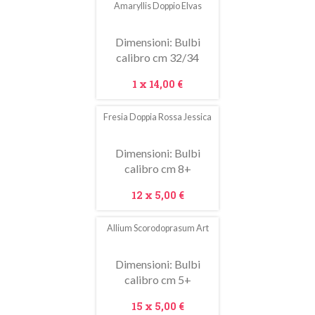
Amaryllis Doppio Elvas
In
saldo!
Dimensioni: Bulbi
calibro cm 32/34
Prezzo
1 x
14,00 €
Fresia Doppia Rossa Jessica
In
saldo!
Dimensioni: Bulbi
calibro cm 8+
Prezzo
12 x
5,00 €
Allium Scorodoprasum Art
In
saldo!
Dimensioni: Bulbi
calibro cm 5+
Prezzo
15 x
5,00 €