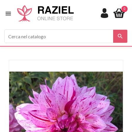
0

