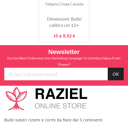
Tulipano Crispa Canasta
In
saldo!
Dimensioni: Bulbi
calibro cm 12+
Prezzo
10 x
8,92 €
Newsletter
Do You Want To Receive Our Marketing Campaign To Get More Value From
Flower?
Bulbi tuberi rizomi e cormi da fiore dai 5 continenti