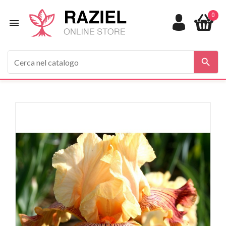
0

