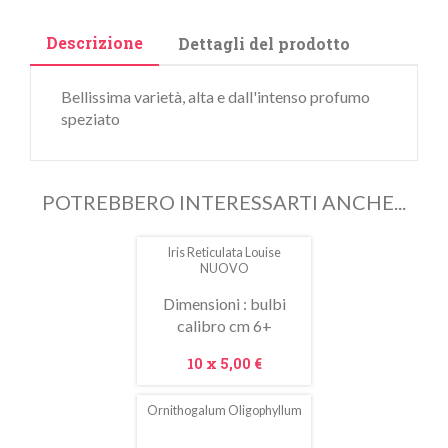
Descrizione
Dettagli del prodotto
Bellissima varietà, alta e dall'intenso profumo
speziato
POTREBBERO INTERESSARTI ANCHE...
Iris Reticulata Louise
NUOVO
Dimensioni : bulbi
calibro cm 6+
Prezzo
10 x
5,00 €
Ornithogalum Oligophyllum
In
saldo!