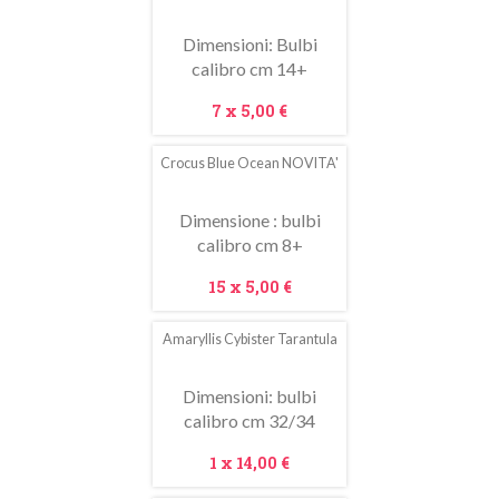
saldo!
Dimensioni: Bulbi
calibro cm 14+
Prezzo
7 x
5,00 €
Crocus Blue Ocean NOVITA'
Dimensione : bulbi
calibro cm 8+
Prezzo
15 x
5,00 €
Amaryllis Cybister Tarantula
Dimensioni: bulbi
calibro cm 32/34
Prezzo
1 x
14,00 €