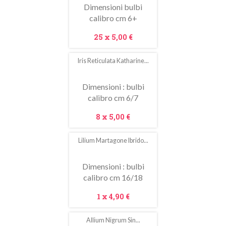
Dimensioni bulbi
calibro cm 6+
Prezzo
25 x
5,00 €
Iris Reticulata Katharine...
Dimensioni : bulbi
calibro cm 6/7
Prezzo
8 x
5,00 €
Lilium Martagone Ibrido...
Dimensioni : bulbi
calibro cm 16/18
Prezzo
1 x
4,90 €
Allium Nigrum Sin...
In