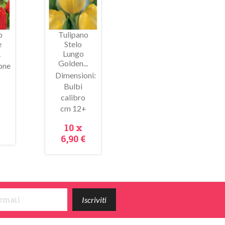
o
Tulipano
e
Stelo
1
Lungo
Golden...
one
Dimensioni:
Bulbi
ima
Anteprima
calibro
+
cm 12+
zo
Prezzo
10 x
6,90 €