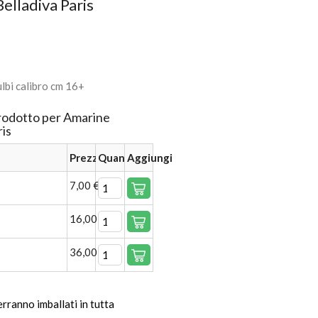
elladiva Paris
lbi calibro cm 16+
prodotto per Amarine
ris
Prezzo
Quantità
Aggiungi
7,00 €
16,00 €
36,00 €
verranno imballati in tutta