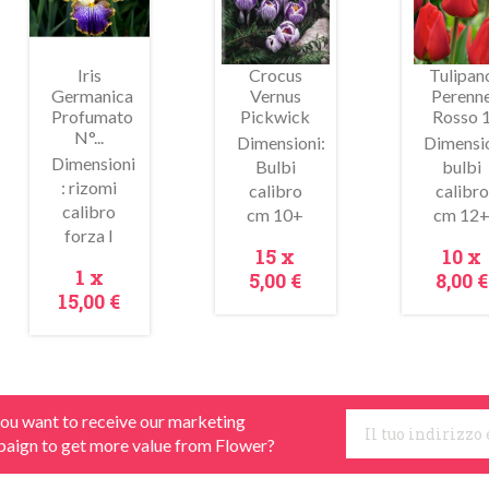
Iris
Crocus
Tulipan
Germanica
Vernus
Perenn
Profumato
Pickwick
Rosso 
N°...
Dimensioni:
Dimensi
Dimensioni
Bulbi
bulbi
: rizomi
calibro
calibro
Anteprima
Anteprima
Antepr
calibro
cm 10+
cm 12
forza I
Prezzo
Prez
15 x
10 x
Prezzo
1 x
5,00 €
8,00 €
15,00 €
ou want to receive our marketing
aign to get more value from Flower?