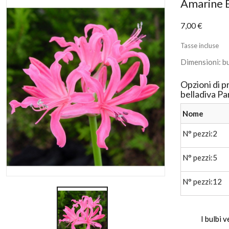
Amarine B
7,00 €
Tasse incluse
Dimensioni: bu
Opzioni di 
belladiva Pa
Nome
N° pezzi:2
N° pezzi:5
N° pezzi:12
I bulbi 