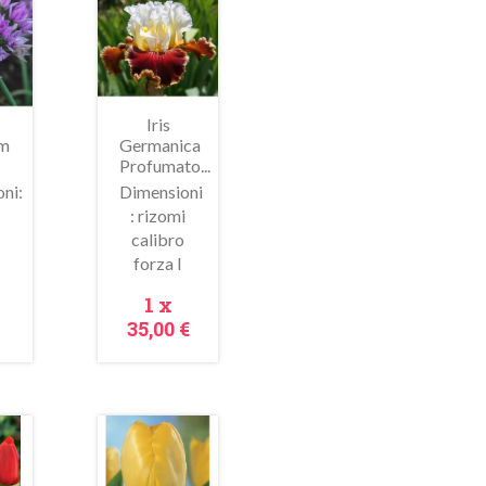
Iris
um
Germanica
Profumato...
ni:
Dimensioni
: rizomi
calibro
ima
Anteprima
forza I
zo
Prezzo
1 x
35,00 €
In
saldo!