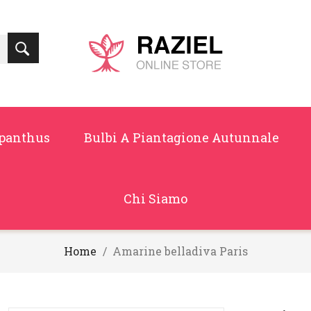
panthus
Bulbi A Piantagione Autunnale
Chi Siamo
Home
Amarine belladiva Paris