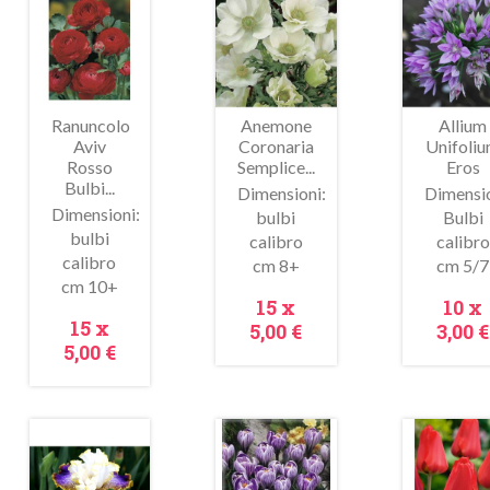
In
In
In
ldo!
saldo!
saldo!
Ranuncolo
Anemone
Allium
Aviv
Coronaria
Unifoli
Rosso
Semplice...
Eros
Bulbi...
Dimensioni:
Dimensio
Dimensioni:
bulbi
Bulbi
bulbi
calibro
calibro
Anteprima
Anteprima
Antepr
calibro
cm 8+
cm 5/7
cm 10+
Prezzo
Prez
15 x
10 x
Prezzo
15 x
5,00 €
3,00 €
5,00 €
In
saldo!