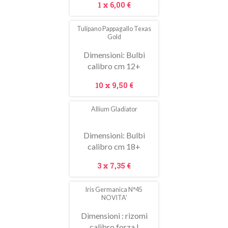
Prezzo
1 x
6,00 €
Tulipano Pappagallo Texas
In
Gold
saldo!
Dimensioni: Bulbi
calibro cm 12+
Prezzo
10 x
9,50 €
Allium Gladiator
In
saldo!
Dimensioni: Bulbi
calibro cm 18+
Prezzo
3 x
7,35 €
Iris Germanica N°45
NOVITA'
Dimensioni : rizomi
calibro forza I