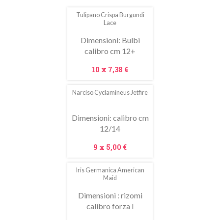
Tulipano Crispa Burgundi
In
Lace
saldo!
Dimensioni: Bulbi
calibro cm 12+
Prezzo
10 x
7,38 €
Narciso Cyclamineus Jetfire
In
saldo!
Dimensioni: calibro cm
12/14
Prezzo
9 x
5,00 €
Iris Germanica American
Maid
Dimensioni : rizomi
calibro forza I