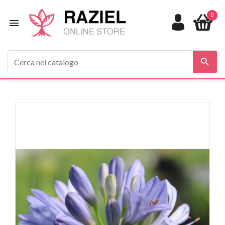
0

