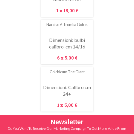
Prezzo
1 x
18,00 €
Narciso A Tromba Goblet
In
saldo!
Dimensioni: bulbi
calibro cm 14/16
Prezzo
6 x
5,00 €
Colchicum The Giant
Dimensioni: Calibro cm
24+
Prezzo
1 x
5,00 €
Newsletter
Do You Want To Receive Our Marketing Campaign To Get More Value From