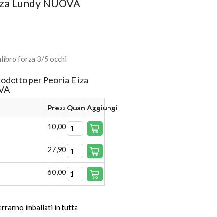
liza Lundy NUOVA
alibro forza 3/5 occhi
rodotto per Peonia Eliza
VA
Prezzo
Quantità
Aggiungi
10,00 €
27,90 €
60,00 €
verranno imballati in tutta