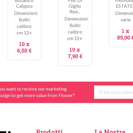
Botanico
Fior Di
PRIMAV
Calypso
Giglio
ESTATE.
Red...
Dimensioni:
Dimensi
Dimensioni:
Bulbi
varie
Bulbi
calibro
Anteprima
Anteprima
Antepr
Pre
1 x
calibro
cm 12+
85,00 
cm 12+
Prezzo
10 x
Prezzo
10 x
6,50 €
7,90 €
ou want to receive our marketing
aign to get more value from Flower?
Prodotti
La Nostra