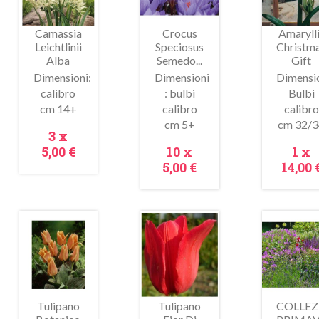
Camassia
Crocus
Amaryll
Leichtlinii
Speciosus
Christm
Alba
Semedo...
Gift
Dimensioni:
Dimensioni
Dimensio
calibro
: bulbi
Bulbi
cm 14+
calibro
calibro
Anteprima
Anteprima
Antepr
cm 5+
cm 32/3
Prezzo
3 x
Prezzo
Pre
5,00 €
10 x
1 x
5,00 €
14,00 
In
In
In
ldo!
saldo!
saldo!
Tulipano
Tulipano
COLLEZ