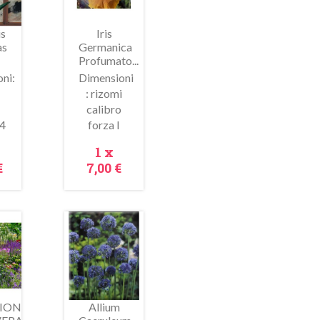
is
Iris
as
Germanica
Profumato...
ni:
Dimensioni
: rizomi
calibro
ima
Anteprima
4
forza I
zzo
Prezzo
1 x
€
7,00 €
In
saldo!
IONE
Allium