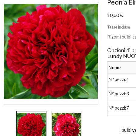
Peonia E
10,00 €
Tasse incluse
Rizomi bulbi c
Opzioni di p
Lundy NUO
Nome
N° pezzi:1
N° pezzi:3
N° pezzi:7
I bulbi 