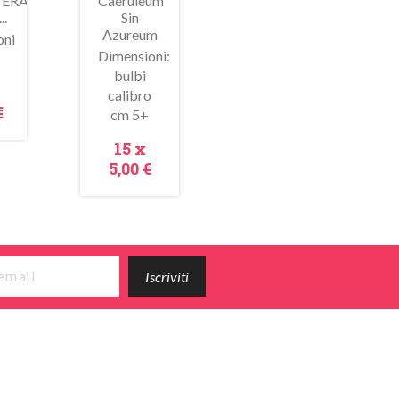
ERA-
Caeruleum
..
Sin
Azureum
oni
Dimensioni:
bulbi
ima
Anteprima
zzo
calibro
€
cm 5+
Prezzo
15 x
5,00 €