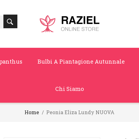
panthus
Bulbi A Piantagione Autunnale
Chi Siamo
Home
Peonia Eliza Lundy NUOVA