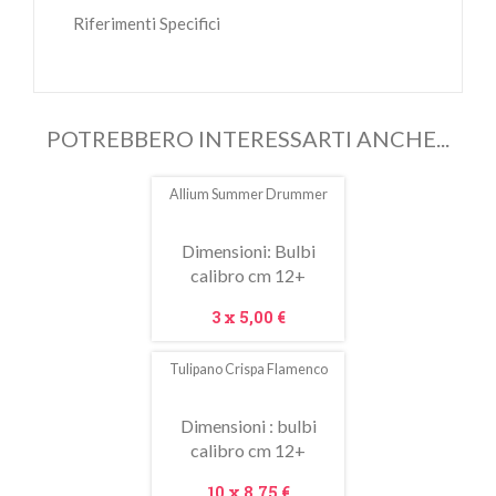
Riferimenti Specifici
POTREBBERO INTERESSARTI ANCHE...
Allium Summer Drummer
In
saldo!
Dimensioni: Bulbi
calibro cm 12+
Prezzo
3 x
5,00 €
Tulipano Crispa Flamenco
Dimensioni : bulbi
calibro cm 12+
Prezzo
10 x
8,75 €