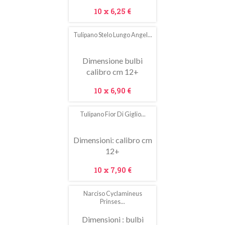
Prezzo
10 x
6,25 €
Tulipano Stelo Lungo Angel...
In
saldo!
Dimensione bulbi
calibro cm 12+
Prezzo
10 x
6,90 €
Tulipano Fior Di Giglio...
In
saldo!
Dimensioni: calibro cm
12+
Prezzo
10 x
7,90 €
Narciso Cyclamineus
Prinses...
Dimensioni : bulbi