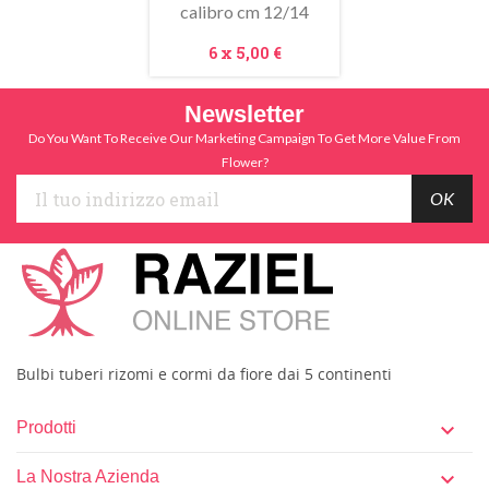
calibro cm 12/14
Prezzo
6 x
5,00 €
Newsletter
Do You Want To Receive Our Marketing Campaign To Get More Value From
Flower?
Bulbi tuberi rizomi e cormi da fiore dai 5 continenti
Prodotti

La Nostra Azienda
