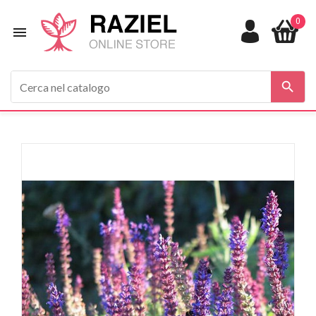
0

