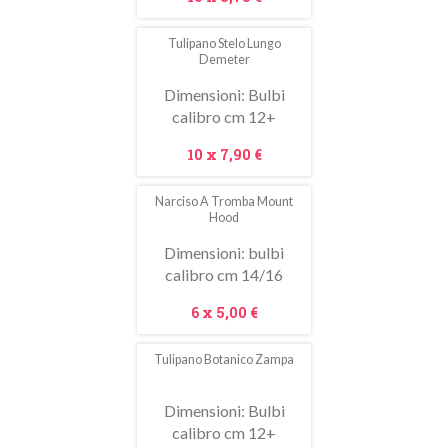
Tulipano Stelo Lungo
In
Demeter
saldo!
Dimensioni: Bulbi
calibro cm 12+
Prezzo
10 x
7,90 €
Narciso A Tromba Mount
In
Hood
saldo!
Dimensioni: bulbi
calibro cm 14/16
Prezzo
6 x
5,00 €
Tulipano Botanico Zampa
In
saldo!
Dimensioni: Bulbi
calibro cm 12+