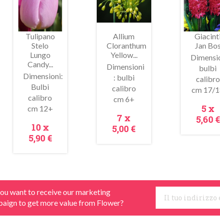
Tulipano
Allium
Giacint
Stelo
Cloranthum
Jan Bo
Lungo
Yellow...
Dimensio
Candy...
Dimensioni
bulbi
Dimensioni:
: bulbi
calibro
Bulbi
calibro
cm 17/1
Anteprima
Anteprima
Antepr
calibro
cm 6+
Pre
5 x
cm 12+
Prezzo
7 x
5,60 €
Prezzo
10 x
5,00 €
5,90 €
ou want to receive our marketing
aign to get more value from Flower?