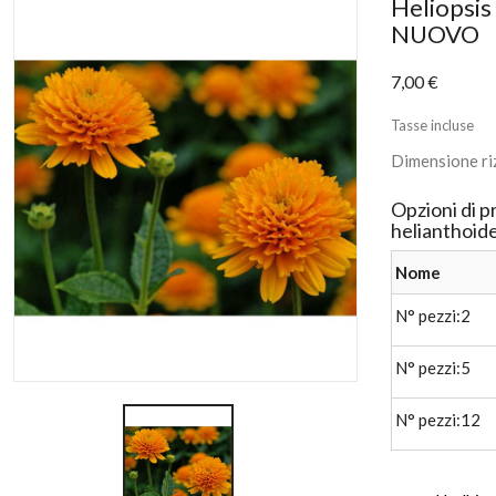
Heliopsis
NUOVO
7,00 €
Tasse incluse
Dimensione riz
Opzioni di p
helianthoi
Nome
N° pezzi:2
N° pezzi:5
N° pezzi:12