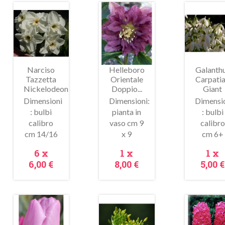
Narciso
Helleboro
Galanth
Tazzetta
Orientale
Carpati
Nickelodeon
Doppio...
Giant
Dimensioni
Dimensioni:
Dimensi
: bulbi
pianta in
: bulbi
calibro
vaso cm 9
calibro
Anteprima
Anteprima
Antepr
cm 14/16
x 9
cm 6+
Prezzo
Prezzo
Pre
6 x
1 x
1 x
6,00 €
8,00 €
5,00 €
In
In
ldo!
saldo!