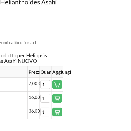
 Helianthoides Asahi
omi calibro forza I
rodotto per Heliopsis
des Asahi NUOVO
Prezzo
Quantità
Aggiungi
7,00 €
16,00 €
36,00 €