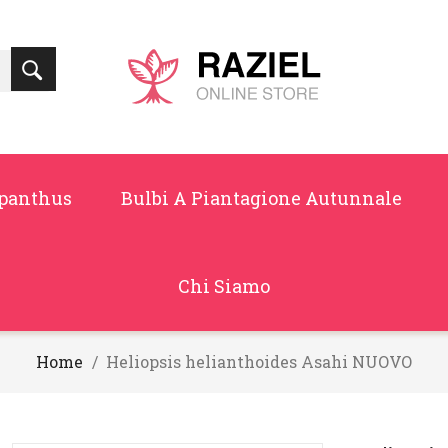
panthus
Bulbi A Piantagione Autunnale
Chi Siamo
Home
Heliopsis helianthoides Asahi NUOVO