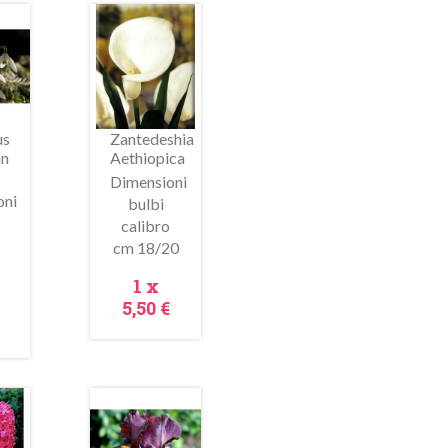
In
saldo!
us
Zantedeshia
an
Aethiopica
Dimensioni
oni
bulbi
calibro
cm 18/20
ima
Anteprima
Prezzo
1 x
zzo
5,50 €