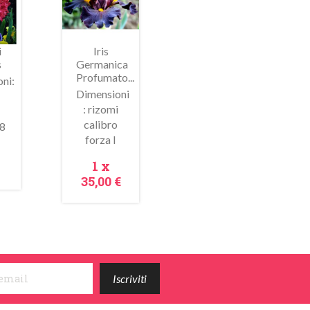
i
Iris
s
Germanica
Profumato...
ni:
Dimensioni
: rizomi
calibro
8
ima
Anteprima
forza I
zzo
Prezzo
1 x
35,00 €