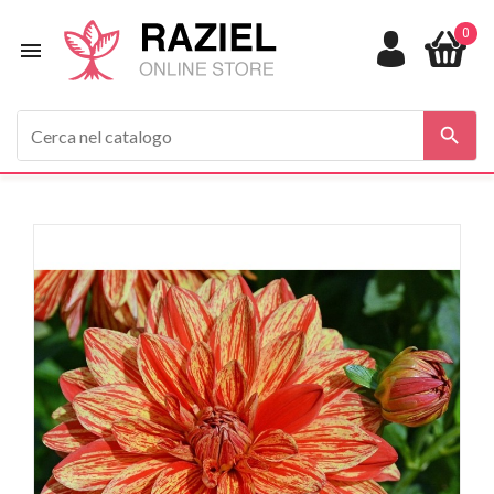
0

