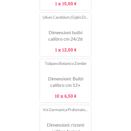
Prezzo
1 x
15,00 €
Lilium Candidum (giglio Di...
In
saldo!
Dimensioni bulbi
calibro cm 24/26
Prezzo
1 x
12,00 €
Tulipano Botanico Zombie
In
saldo!
Dimensioni: Bulbi
calibro cm 12+
Prezzo
10 x
6,50 €
Iris Germanica Profumato...
In
saldo!
Dimensioni: rizomi