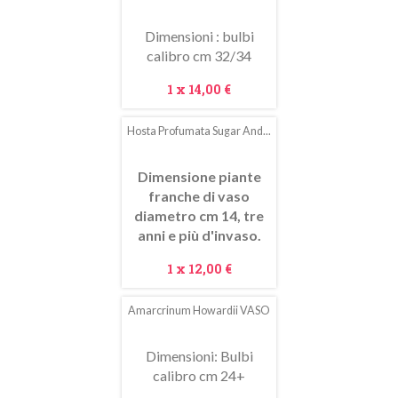
Dimensioni : bulbi
calibro cm 32/34
Prezzo
1 x
14,00 €
Hosta Profumata Sugar And...
Dimensione piante
franche di vaso
diametro cm 14, tre
anni e più d'invaso.
Prezzo
1 x
12,00 €
Amarcrinum Howardii VASO
In
saldo!
Dimensioni: Bulbi
calibro cm 24+