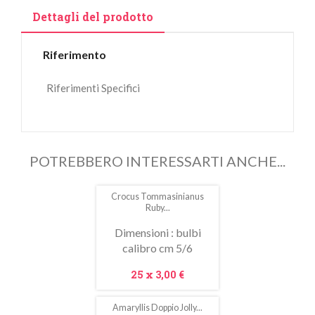
Dettagli del prodotto
Riferimento
Riferimenti Specifici
POTREBBERO INTERESSARTI ANCHE...
Crocus Tommasinianus
In
Ruby...
saldo!
Dimensioni : bulbi
calibro cm 5/6
Prezzo
25 x
3,00 €
Amaryllis Doppio Jolly...