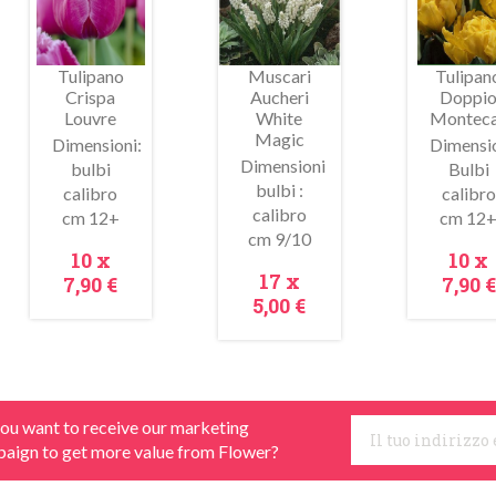
Tulipano
Muscari
Tulipan
Crispa
Aucheri
Doppi
Louvre
White
Monteca
Magic
Dimensioni:
Dimensio
Dimensioni
bulbi
Bulbi
bulbi :
calibro
calibro
Anteprima
Anteprima
Antepr
calibro
cm 12+
cm 12
cm 9/10
Prezzo
Prez
10 x
10 x
Prezzo
17 x
7,90 €
7,90 €
5,00 €
ou want to receive our marketing
aign to get more value from Flower?