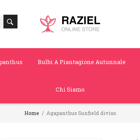
panthus
Bulbi A Piantagione Autunnale
Chi Siamo
Home
Agapanthus Sunfield diviso