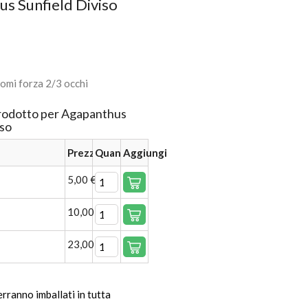
s Sunfield Diviso
omi forza 2/3 occhi
prodotto per Agapanthus
iso
Prezzo
Quantità
Aggiungi
5,00 €
10,00 €
23,00 €
verranno imballati in tutta