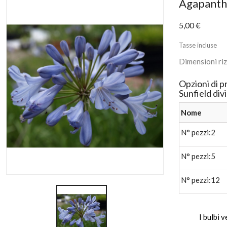
Agapanthu
5,00 €
Tasse incluse
Dimensioni riz
Opzioni di 
Sunfield div
Nome
N° pezzi:2
N° pezzi:5
N° pezzi:12
I bulbi 