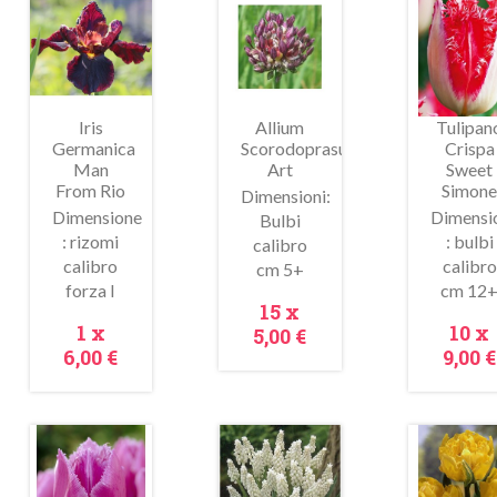
In
saldo!
Iris
Allium
Tulipan
Germanica
Scorodoprasum
Crispa
Man
Art
Sweet
From Rio
Simon
Dimensioni:
Dimensione
Dimensi
Bulbi
: rizomi
: bulbi
calibro
Anteprima
Anteprima
Antepr
calibro
calibro
cm 5+
forza I
cm 12
Prezzo
15 x
Prezzo
Prez
1 x
10 x
5,00 €
6,00 €
9,00 €
In
In
saldo!
saldo!