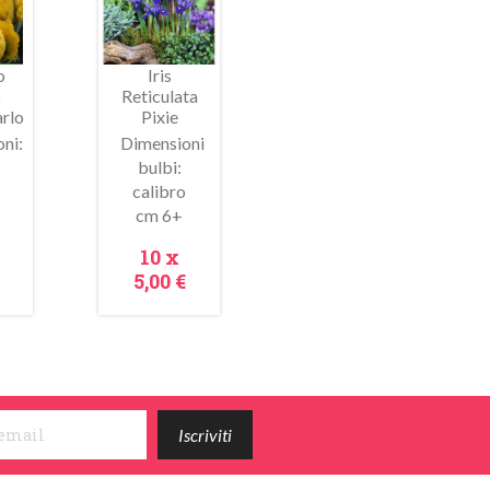
o
Iris
o
Reticulata
rlo
Pixie
ni:
Dimensioni
bulbi:
calibro
ima
Anteprima
+
cm 6+
zo
Prezzo
10 x
5,00 €