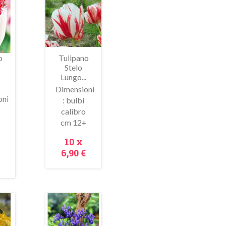
o
Tulipano
Stelo
Lungo...
e
Dimensioni
oni
: bulbi
calibro
ima
Anteprima
cm 12+
+
Prezzo
10 x
zo
6,90 €