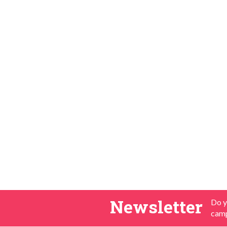
sa
Newsletter
Do y
camp