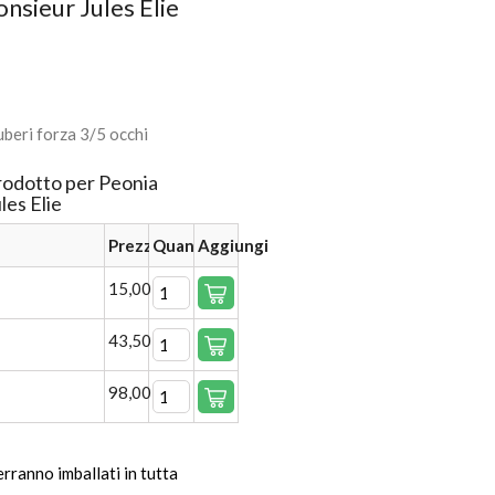
nsieur Jules Elie
beri forza 3/5 occhi
rodotto per Peonia
les Elie
Prezzo
Quantità
Aggiungi
15,00 €
43,50 €
98,00 €
verranno imballati in tutta