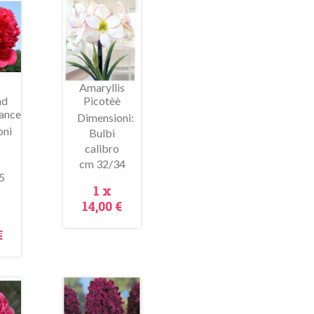
In
saldo!
Amaryllis
nd
Picotèè
ance
Dimensioni:
oni
Bulbi
calibro
cm 32/34
ima
Anteprima
5
Prezzo
1 x
14,00 €
zzo
€