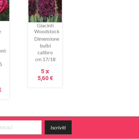
Giacinti
e
Woodstock
Dimensione
bulbi
ni:
calibro
cm 17/18
ima
Anteprima
5
Prezzo
5 x
5,60 €
zzo
€