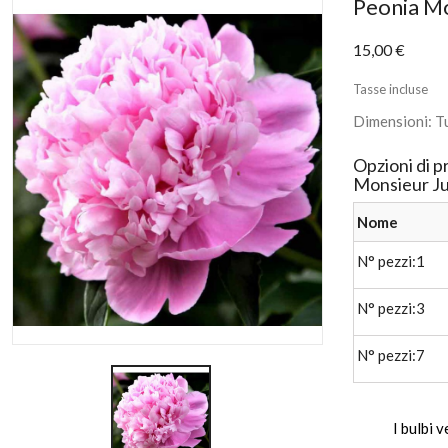
Peonia Mo
In saldo!
15,00 €
Tasse incluse
Dimensioni: Tu
Opzioni di p
Monsieur Ju
Nome
N° pezzi:1
N° pezzi:3
N° pezzi:7
I bulbi 