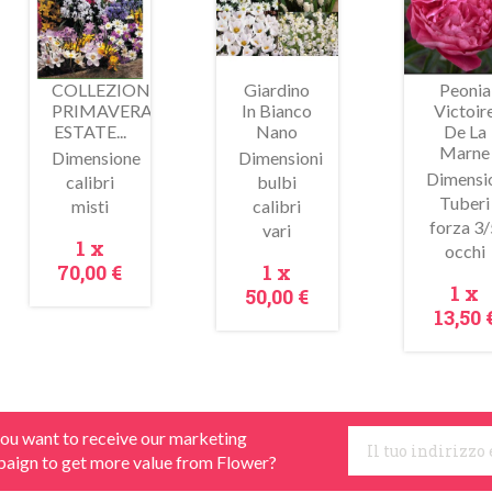
ldo!
saldo!
saldo!
COLLEZIONE
Giardino
Peonia
PRIMAVERA-
In Bianco
Victoir
ESTATE...
Nano
De La
Marne
Dimensione
Dimensioni
Dimensio
calibri
bulbi
Tuberi
misti
calibri
Anteprima
Anteprima
Antepr
forza 3/
vari
Prezzo
1 x
occhi
Prezzo
70,00 €
1 x
Pre
1 x
50,00 €
13,50 
ou want to receive our marketing
aign to get more value from Flower?