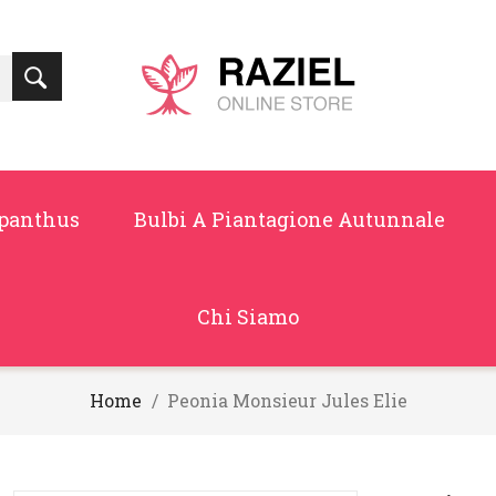
panthus
Bulbi A Piantagione Autunnale
Chi Siamo
Home
Peonia Monsieur Jules Elie