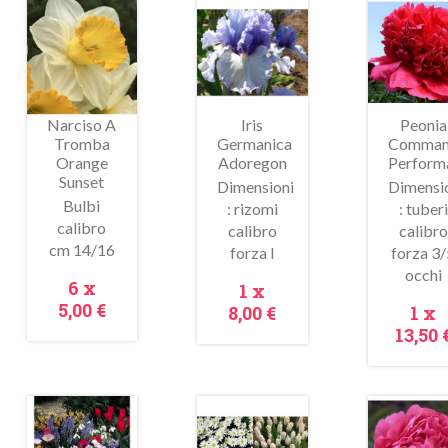
Narciso A
Iris
Peonia
Tromba
Germanica
Comma
Orange
Adoregon
Perform
Sunset
Dimensioni
Dimensi
Bulbi
: rizomi
: tuberi
calibro
calibro
calibro
Anteprima
Anteprima
Antepr
cm 14/16
forza I
forza 3/
occhi
Prezzo
6 x
Prezzo
1 x
5,00 €
Pre
8,00 €
1 x
13,50 
In
In
In