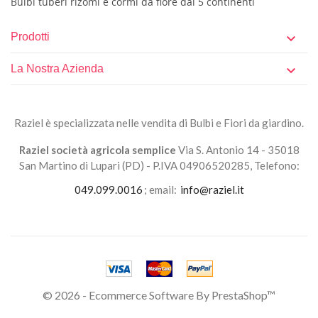
Bulbi tuberi rizomi e cormi da fiore dai 5 continenti
Prodotti

La Nostra Azienda

Raziel è specializzata nelle vendita di Bulbi e Fiori da giardino.
Raziel società agricola semplice
Via S. Antonio 14 - 35018
San Martino di Lupari (PD) - P.IVA 04906520285, Telefono:
049.099.0016
; email:
info@raziel.it
© 2026 - Ecommerce Software By PrestaShop™