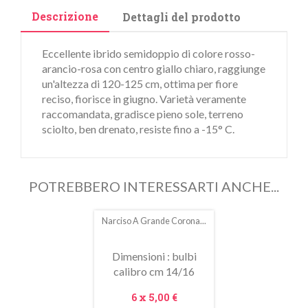
Descrizione
Dettagli del prodotto
Eccellente ibrido semidoppio di colore rosso-
arancio-rosa con centro giallo chiaro, raggiunge
un'altezza di 120-125 cm, ottima per fiore
reciso, fiorisce in giugno. Varietà veramente
raccomandata, gradisce pieno sole, terreno
sciolto, ben drenato, resiste fino a -15° C.
POTREBBERO INTERESSARTI ANCHE...
Narciso A Grande Corona...
Dimensioni : bulbi
calibro cm 14/16
Prezzo
6 x
5,00 €