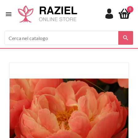
0


In saldo!