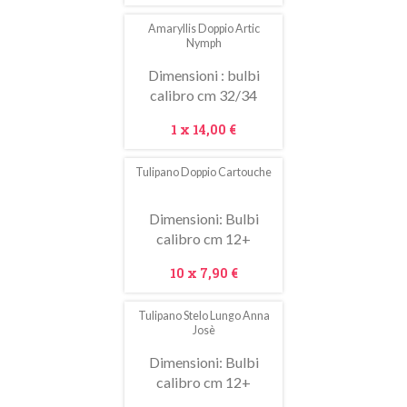
Amaryllis Doppio Artic
Nymph
Dimensioni : bulbi
calibro cm 32/34
Prezzo
1 x
14,00 €
Tulipano Doppio Cartouche
Dimensioni: Bulbi
calibro cm 12+
Prezzo
10 x
7,90 €
Tulipano Stelo Lungo Anna
In
Josè
saldo!
Dimensioni: Bulbi
calibro cm 12+