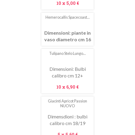
Prezzo
10 x
5,00 €
Hemerocallis Spacecoast...
Dimensioni: piante in
vaso diametro cm 16
Tulipano Stelo Lungo...
In
saldo!
Dimensioni: Bulbi
calibro cm 12+
Prezzo
10 x
6,90 €
Giacinti Apricot Passion
NUOVO
Dimensdioni : bulbi
calibro cm 18/19
Prezzo
5 x
5,60 €