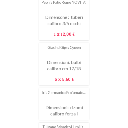
Peonia Patio Rome NOVITA'
Dimensone : tuberi
calibro 3/5 occhi
Prezzo
1 x
12,00 €
Giacinti Gipsy Queen
In
saldo!
Dimensioni: bulbi
calibro cm 17/18
Prezzo
5 x
5,60 €
Iris Germanica Profumato...
Dimensioni : rizomi
calibro forza I
Tulipano Selvatico Humilis...