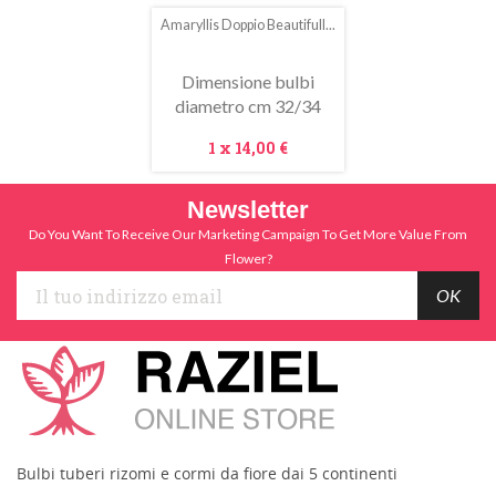
Amaryllis Doppio Beautifull...
Dimensione bulbi
diametro cm 32/34
Prezzo
1 x
14,00 €
Newsletter
Do You Want To Receive Our Marketing Campaign To Get More Value From
Flower?
Bulbi tuberi rizomi e cormi da fiore dai 5 continenti