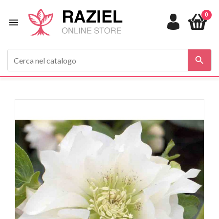
0


In saldo!