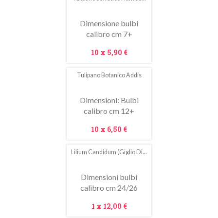
Dimensione bulbi
calibro cm 7+
Prezzo
10 x
5,90 €
Tulipano Botanico Addis
In
saldo!
Dimensioni: Bulbi
calibro cm 12+
Prezzo
10 x
6,50 €
Lilium Candidum (giglio Di...
In
saldo!
Dimensioni bulbi
calibro cm 24/26
Prezzo
1 x
12,00 €