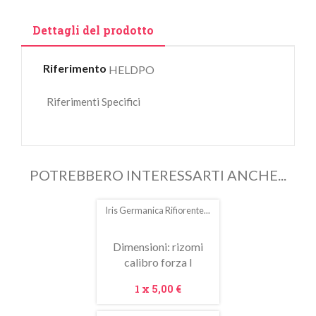
Dettagli del prodotto
Riferimento
HELDPO
Riferimenti Specifici
POTREBBERO INTERESSARTI ANCHE...
Iris Germanica Rifiorente...
In
saldo!
Dimensioni: rizomi
calibro forza I
Prezzo
1 x
5,00 €