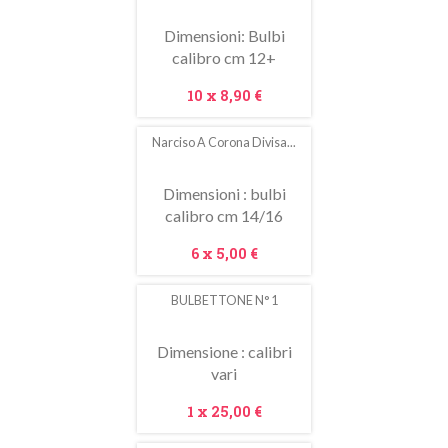
saldo!
Dimensioni: Bulbi
calibro cm 12+
Prezzo
10 x
8,90 €
Narciso A Corona Divisa...
Dimensioni : bulbi
calibro cm 14/16
Prezzo
6 x
5,00 €
BULBETTONE N° 1
In
saldo!
Dimensione : calibri
vari
Prezzo
1 x
25,00 €