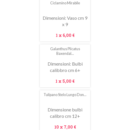
Ciclamino Mirabile
In
saldo!
Dimensioni: Vaso cm 9
x 9
Prezzo
1 x
6,00 €
Galanthus Plicatus
In
Baxendal...
saldo!
Dimensioni: Bulbi
calibbro cm 6+
Prezzo
1 x
5,00 €
Tulipano Stelo Lungo Don...
Dimensione bulbi
calibro cm 12+
Prezzo
10 x
7,00 €