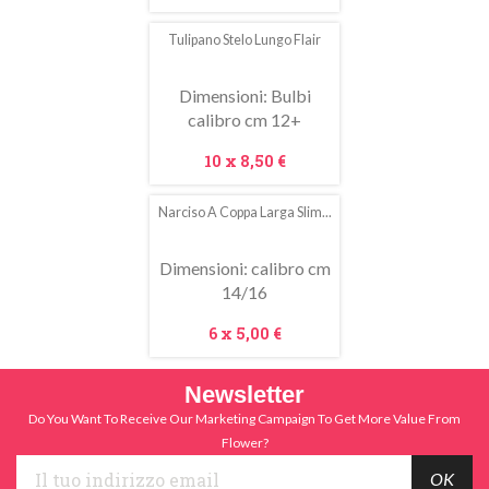
Tulipano Stelo Lungo Flair
In
saldo!
Dimensioni: Bulbi
calibro cm 12+
Prezzo
10 x
8,50 €
Narciso A Coppa Larga Slim...
In
saldo!
Dimensioni: calibro cm
14/16
Prezzo
6 x
5,00 €
Newsletter
Do You Want To Receive Our Marketing Campaign To Get More Value From
Flower?