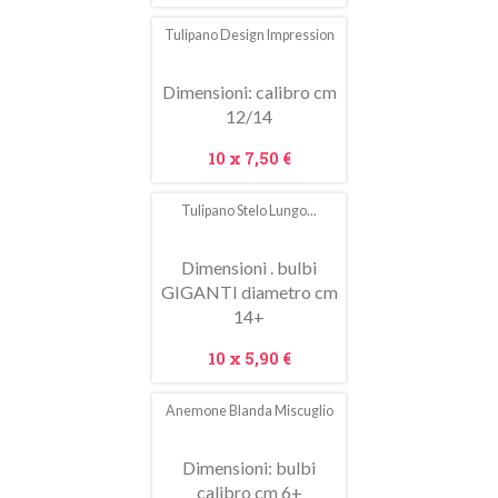
Tulipano Design Impression
In
saldo!
Dimensioni: calibro cm
12/14
Prezzo
10 x
7,50 €
Tulipano Stelo Lungo...
Dimensioni . bulbi
GIGANTI diametro cm
14+
Prezzo
10 x
5,90 €
Anemone Blanda Miscuglio
In
saldo!
Dimensioni: bulbi
calibro cm 6+