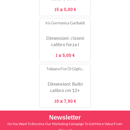
Prezzo
15 x
5,00 €
Iris Germanica Garibaldi
Dimensioni : rizomi
calibro forza I
Prezzo
1 x
5,00 €
Tulipano Fior Di Giglio...
In
saldo!
Dimensioni: Bulbi
calibro cm 12+
Prezzo
10 x
7,90 €
Newsletter
Do You Want To Receive Our Marketing Campaign To Get More Value From