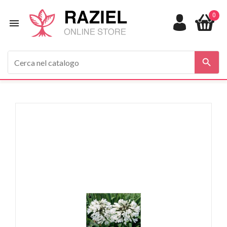
0


In saldo!