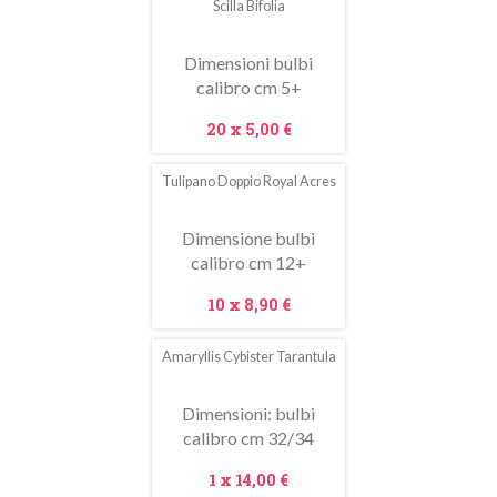
Scilla Bifolia
Dimensioni bulbi
calibro cm 5+
Prezzo
20 x
5,00 €
Tulipano Doppio Royal Acres
In
saldo!
Dimensione bulbi
calibro cm 12+
Prezzo
10 x
8,90 €
Amaryllis Cybister Tarantula
Dimensioni: bulbi
calibro cm 32/34
Prezzo
1 x
14,00 €