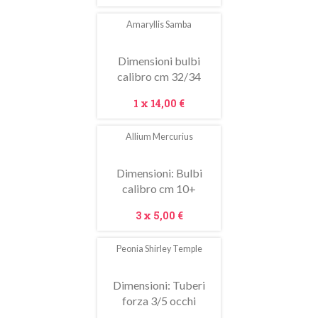
Amaryllis Samba
Dimensioni bulbi
calibro cm 32/34
Prezzo
1 x
14,00 €
Allium Mercurius
In
saldo!
Dimensioni: Bulbi
calibro cm 10+
Prezzo
3 x
5,00 €
Peonia Shirley Temple
In
saldo!
Dimensioni: Tuberi
forza 3/5 occhi