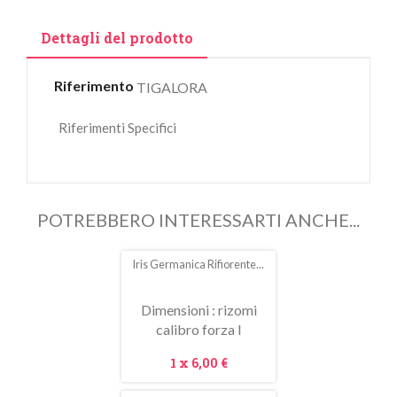
Dettagli del prodotto
Riferimento
TIGALORA
Riferimenti Specifici
POTREBBERO INTERESSARTI ANCHE...
Iris Germanica Rifiorente...
Dimensioni : rizomi
calibro forza I
Prezzo
1 x
6,00 €