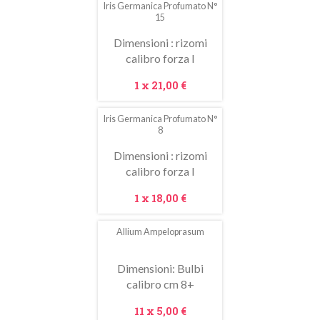
Iris Germanica Profumato N°
15
Dimensioni : rizomi
calibro forza I
Prezzo
1 x
21,00 €
Iris Germanica Profumato N°
8
Dimensioni : rizomi
calibro forza I
Prezzo
1 x
18,00 €
Allium Ampeloprasum
In
saldo!
Dimensioni: Bulbi
calibro cm 8+
Prezzo
11 x
5,00 €