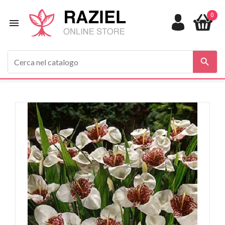
0


In saldo!