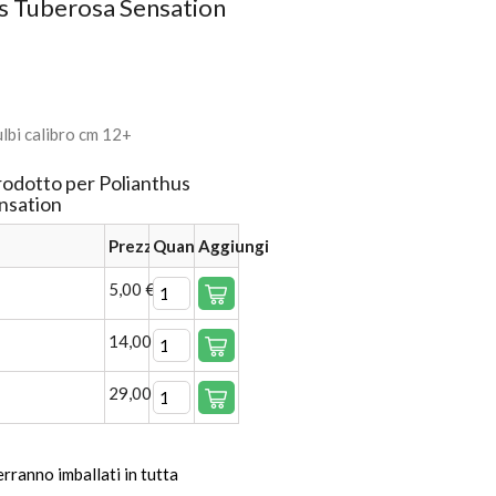
s Tuberosa Sensation
lbi calibro cm 12+
rodotto per Polianthus
nsation
Prezzo
Quantità
Aggiungi
5,00 €
14,00 €
29,00 €
verranno imballati in tutta