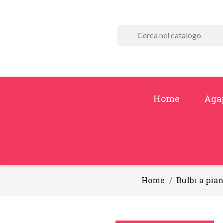
Home
Aga
Home
Bulbi a pia