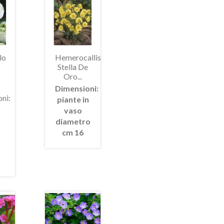
lo
Hemerocallis
Stella De
Oro...
Dimensioni:
ni:
piante in
vaso
ima
Anteprima
diametro
+
cm 16
zo
In
saldo!