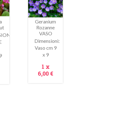
a
Geranium
ut
Rozanne
VASO
IONI
Dimensioni:
E
Vaso cm 9
x 9
9
ima
Anteprima
Prezzo
1 x
zzo
6,00 €