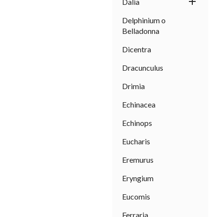

Dalia
Delphinium o
Belladonna
Dicentra
Dracunculus
Drimia
Echinacea
Echinops
Eucharis
Eremurus
Eryngium
Eucomis
Ferraria