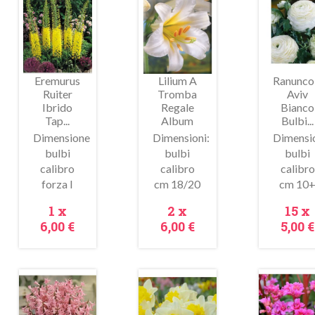
In
In
In
ldo!
saldo!
saldo!
Eremurus
Lilium A
Ranunco
Ruiter
Tromba
Aviv
Ibrido
Regale
Bianco
Tap...
Album
Bulbi...
Dimensione
Dimensioni:
Dimensio
bulbi
bulbi
bulbi
Anteprima
Anteprima
Antepr
calibro
calibro
calibro
forza I
cm 18/20
cm 10
Prezzo
Prezzo
Prez
1 x
2 x
15 x
6,00 €
6,00 €
5,00 €
In
In
ldo!
saldo!