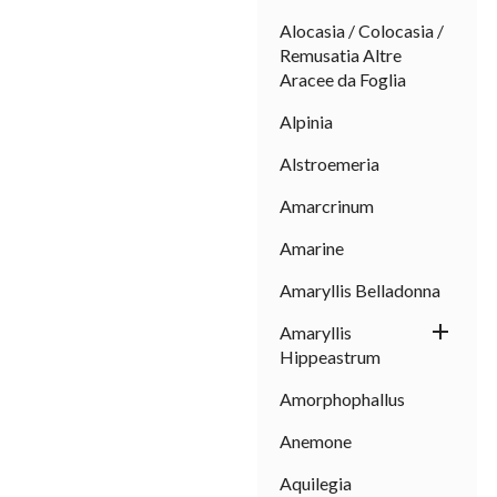
Alocasia / Colocasia /
Remusatia Altre
Aracee da Foglia
Alpinia
Alstroemeria
Amarcrinum
Amarine
Amaryllis Belladonna

Amaryllis
Hippeastrum
Amorphophallus
Anemone
Aquilegia