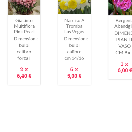
Giacinto
Narciso A
Bergeni
Multiflora
Tromba
Abendgl
Pink Pearl
Las Vegas
DIMENS
Dimensioni:
Dimensioni:
PIANT
bulbi
bulbi
VASO
calibro
calibro
CM 9 x 
Anteprima
Anteprima
Antepr
forza I
cm 14/16
Pre
1 x
Prezzo
Prezzo
2 x
6 x
6,00 €
6,40 €
5,00 €