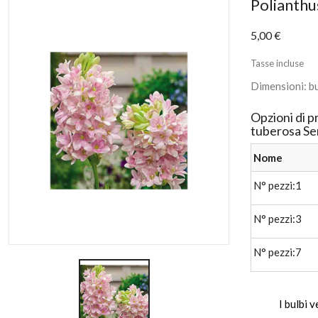
Polianthu
In saldo!
5,00 €
Tasse incluse
Dimensioni: bu
Opzioni di p
tuberosa Se
Nome
N° pezzi:1
N° pezzi:3
N° pezzi:7
I bulbi 