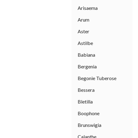
Arisaema
sa
Arum
Aster
Astilbe
Babiana
Bergenia
Begonie Tuberose
Bessera
Bletilla
Boophone
Brunswigia
sa
Calanthe