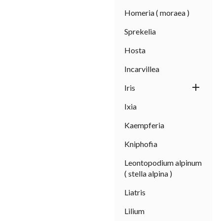
Homeria ( moraea )
Sprekelia
Hosta
Incarvillea

Iris
Ixia
Kaempferia
Kniphofia
Leontopodium alpinum
( stella alpina )
Liatris
Lilium