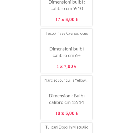
Dimensioni bulbi :
calibro cm 9/10
Prezzo
17 x
5,00 €
Tecophilaea Cyanocrocus
Dimensioni bulbi
calibro cm 6+
Prezzo
1 x
7,00 €
Narciso Jounquilla Yellow...
In
saldo!
Dimensioni: Bulbi
calibro cm 12/14
Prezzo
10 x
5,00 €
Tulipani Doppi In Miscuglio
In