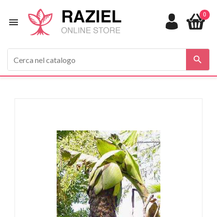
0


In saldo!