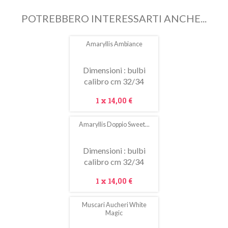
POTREBBERO INTERESSARTI ANCHE...
Amaryllis Ambiance
Dimensioni : bulbi
calibro cm 32/34
Prezzo
1 x
14,00 €
Amaryllis Doppio Sweet...
Dimensioni : bulbi
calibro cm 32/34
Prezzo
1 x
14,00 €
Muscari Aucheri White
In
Magic
saldo!