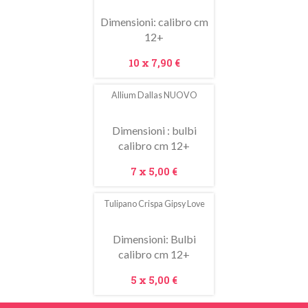
saldo!
Dimensioni: calibro cm
12+
Prezzo
10 x
7,90 €
Allium Dallas NUOVO
Dimensioni : bulbi
calibro cm 12+
Prezzo
7 x
5,00 €
Tulipano Crispa Gipsy Love
In
saldo!
Dimensioni: Bulbi
calibro cm 12+
Prezzo
5 x
5,00 €