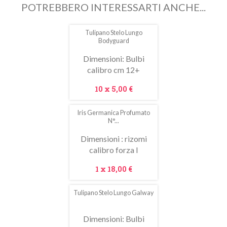
POTREBBERO INTERESSARTI ANCHE...
Tulipano Stelo Lungo
In
Bodyguard
saldo!
Dimensioni: Bulbi
calibro cm 12+
Prezzo
10 x
5,00 €
Iris Germanica Profumato
N°...
Dimensioni : rizomi
calibro forza I
Prezzo
1 x
18,00 €
Tulipano Stelo Lungo Galway
In
saldo!
Dimensioni: Bulbi