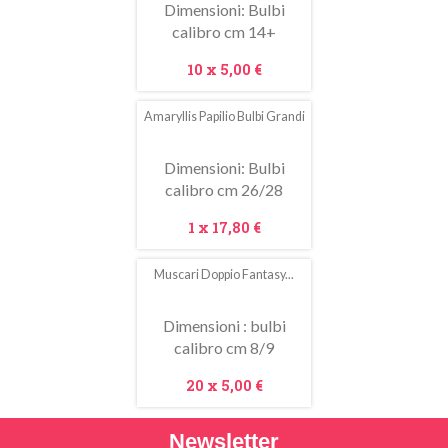
Dimensioni: Bulbi
calibro cm 14+
Prezzo
10 x
5,00 €
Amaryllis Papilio Bulbi Grandi
Dimensioni: Bulbi
calibro cm 26/28
Prezzo
1 x
17,80 €
Muscari Doppio Fantasy...
Dimensioni : bulbi
calibro cm 8/9
Prezzo
20 x
5,00 €
Newsletter