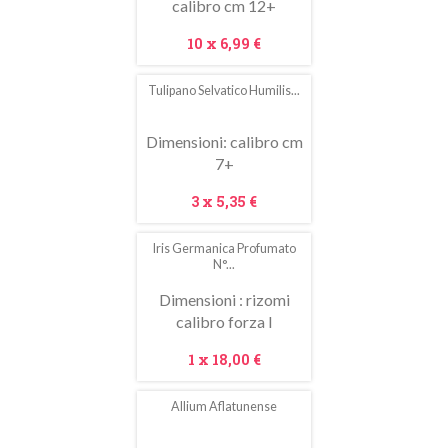
calibro cm 12+
Prezzo
10 x
6,99 €
Tulipano Selvatico Humilis...
In
saldo!
Dimensioni: calibro cm
7+
Prezzo
3 x
5,35 €
Iris Germanica Profumato
N°...
Dimensioni : rizomi
calibro forza I
Prezzo
1 x
18,00 €
Allium Aflatunense
In
saldo!