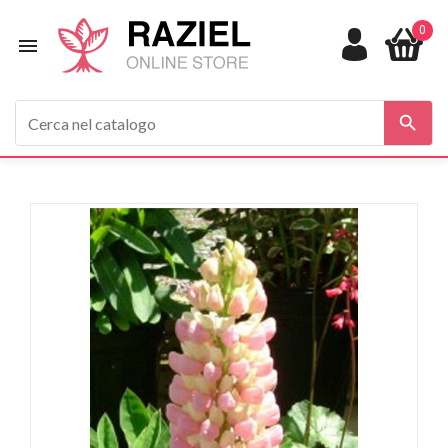
0

