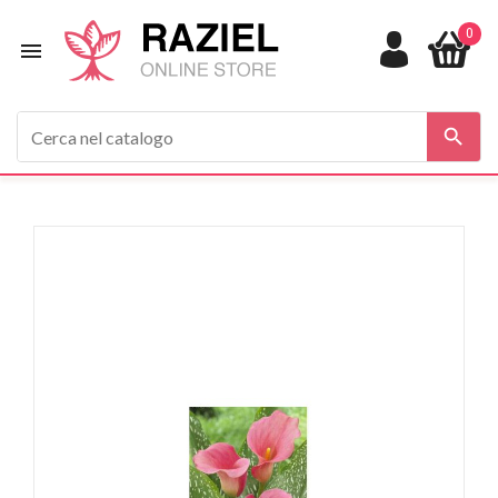
0


In saldo!