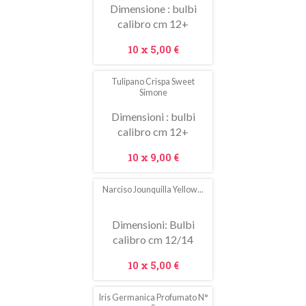
Dimensione : bulbi
calibro cm 12+
Prezzo
10 x
5,00 €
Tulipano Crispa Sweet
Simone
Dimensioni : bulbi
calibro cm 12+
Prezzo
10 x
9,00 €
Narciso Jounquilla Yellow...
In
saldo!
Dimensioni: Bulbi
calibro cm 12/14
Prezzo
10 x
5,00 €
Iris Germanica Profumato N°