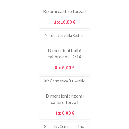
5
Rizomi calibro forza I
Prezzo
1 x
18,00 €
Narciso Jonquilla Kedron
Dimensioni bulbi
calibro cm 12/14
Prezzo
8 x
5,00 €
Iris Germanica Bullwinkle
Dimensioni : rizomi
calibro forza I
Prezzo
1 x
6,00 €
Gladiolus Communis Ssp...