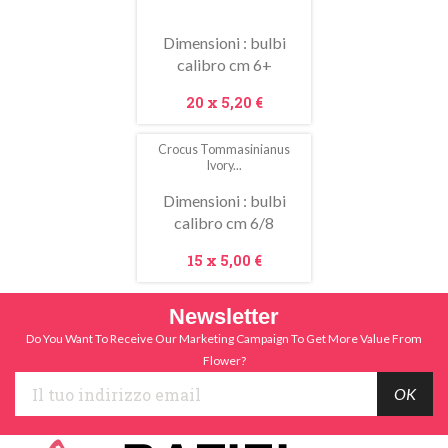
In
saldo!
Dimensioni : bulbi
calibro cm 6+
Prezzo
20 x
5,20 €
Crocus Tommasinianus
Ivory...
Dimensioni : bulbi
calibro cm 6/8
Prezzo
15 x
5,00 €
Newsletter
Do You Want To Receive Our Marketing Campaign To Get More Value From
Flower?