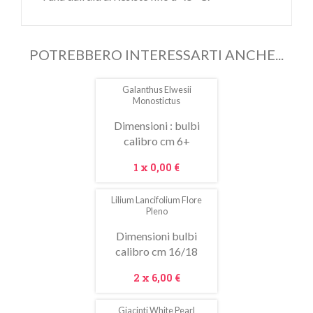
POTREBBERO INTERESSARTI ANCHE...
Galanthus Elwesii
Monostictus
Dimensioni : bulbi
calibro cm 6+
Prezzo
1 x
0,00 €
Lilium Lancifolium Flore
Pleno
Dimensioni bulbi
calibro cm 16/18
Prezzo
2 x
6,00 €
Giacinti White Pearl