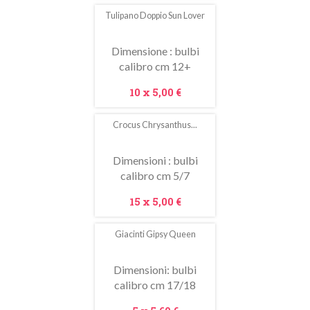
Tulipano Doppio Sun Lover
Dimensione : bulbi
calibro cm 12+
Prezzo
10 x
5,00 €
Crocus Chrysanthus...
In
saldo!
Dimensioni : bulbi
calibro cm 5/7
Prezzo
15 x
5,00 €
Giacinti Gipsy Queen
In
saldo!
Dimensioni: bulbi
calibro cm 17/18