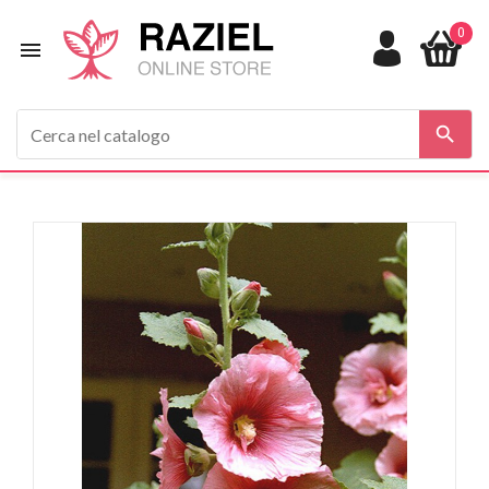
0

