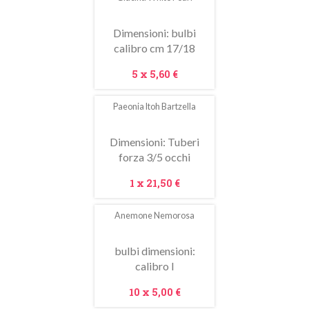
Dimensioni: bulbi
calibro cm 17/18
Prezzo
5 x
5,60 €
Paeonia Itoh Bartzella
In
saldo!
Dimensioni: Tuberi
forza 3/5 occhi
Prezzo
1 x
21,50 €
Anemone Nemorosa
In
saldo!
bulbi dimensioni:
calibro I
Prezzo
10 x
5,00 €