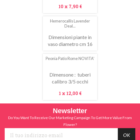
Prezzo
10 x
7,90 €
Hemerocallis Lavender
Deal...
Dimensioni piante in
vaso diametro cm 16
Peonia Patio Rome NOVITA'
Dimensone : tuberi
calibro 3/5 occhi
Prezzo
1 x
12,00 €
Newsletter
Do You Want To Receive Our Marketing Campaign To Get More Value From
Flower?