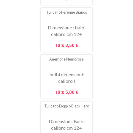
Tulipano Perenne Bianco
Dimensione : bulbi
calibro cm 12+
Prezzo
10 x
8,50 €
Anemone Nemorosa
In
saldo!
bulbi dimensioni:
calibro I
Prezzo
10 x
5,00 €
Tulipano Doppio Black Hero
Dimensioni: Bulbi
calibro cm 12+