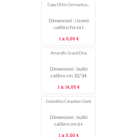
Copy Of Iris Germanica...
Dimensioni : rizomi
calibro forza I
Prezzo
1 x
6,00 €
Amaryllis Grand Diva
Dimensioni : bulbi
calibro cm 32/34
Prezzo
1 x
14,00 €
Galanthus Carpatian Giant
Dimensioni : bulbi
calibro cm 6+
Prezzo
1 x
5,00 €