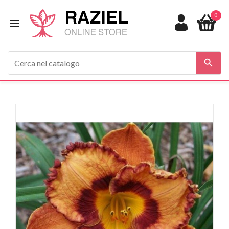
0

