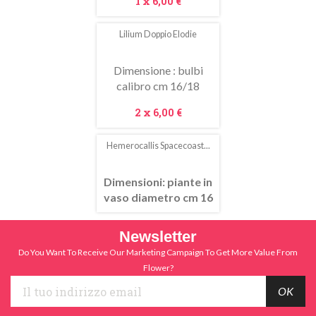
Prezzo
1 x
6,00 €
Lilium Doppio Elodie
Dimensione : bulbi
calibro cm 16/18
Prezzo
2 x
6,00 €
Hemerocallis Spacecoast...
Dimensioni: piante in
vaso diametro cm 16
Newsletter
Do You Want To Receive Our Marketing Campaign To Get More Value From
Flower?