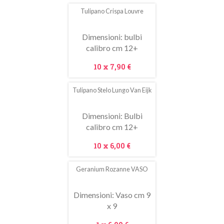
Tulipano Crispa Louvre
Dimensioni: bulbi
calibro cm 12+
Prezzo
10 x
7,90 €
Tulipano Stelo Lungo Van Eijk
In
saldo!
Dimensioni: Bulbi
calibro cm 12+
Prezzo
10 x
6,00 €
Geranium Rozanne VASO
In
saldo!
Dimensioni: Vaso cm 9
x 9