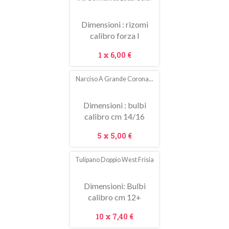
Dimensioni : rizomi
calibro forza I
Prezzo
1 x
6,00 €
Narciso A Grande Corona...
Dimensioni : bulbi
calibro cm 14/16
Prezzo
5 x
5,00 €
Tulipano Doppio West Frisia
In
saldo!
Dimensioni: Bulbi
calibro cm 12+
Prezzo
10 x
7,40 €