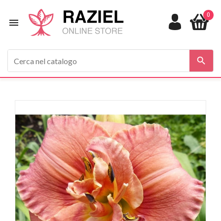
0

