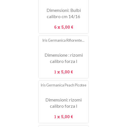
saldo!
Dimensioni: Bulbi
calibro cm 14/16
Prezzo
6 x
5,00 €
Iris Germanica Rifiorente...
Dimensione : rizomi
calibro forza I
Prezzo
1 x
5,00 €
Iris Germanica Peach Picotee
In
saldo!
Dimensioni: rizomi
calibro forza I
Prezzo
1 x
5,00 €