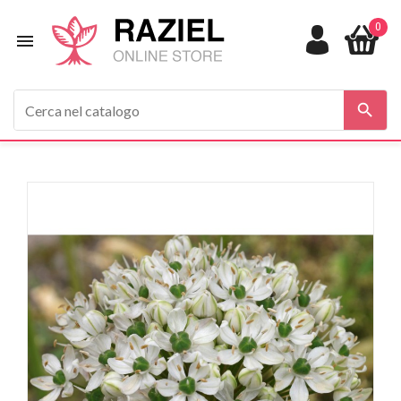
0


In saldo!