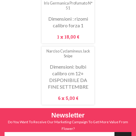
Iris Germanica Profumato N°
51
Dimensioni : rizomi
calibro forza 1
Prezzo
1 x
18,00 €
Narciso Cyclamineus Jack
Snipe
Dimensioni: bulbi
calibro cm 12+
DISPONIBILE DA
FINE SETTEMBRE
Prezzo
6 x
5,00 €
Newsletter
Do You Want To Receive Our Marketing Campaign To Get More Value From
Flower?