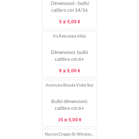
Dimensioni : bulbi
calibro cm 14/16
Prezzo
5 x
5,00 €
Iris Reticulata Alida
In
saldo!
Dimensioni: bulbi
calibro cm 6+
Prezzo
8 x
5,00 €
Anemone Blanda Violet Star
In
saldo!
Bulbi dimensioni:
calibro cm 6+
Prezzo
15 x
5,00 €
Narciso Doppio Sir Winston...
In