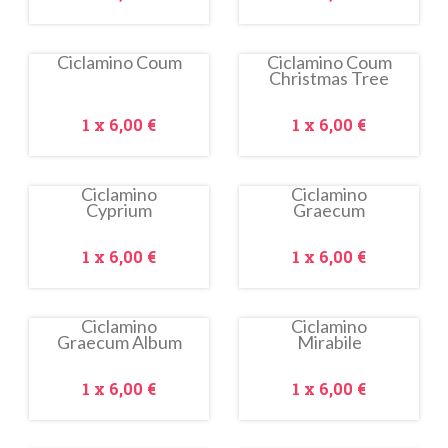
Ciclamino Coum
Ciclamino Coum
Christmas Tree
Prezzo
Prezzo
1 x
6,00 €
1 x
6,00 €
Ciclamino
Ciclamino
Cyprium
Graecum
In
In
saldo!
saldo!
Prezzo
Prezzo
1 x
6,00 €
1 x
6,00 €
Ciclamino
Ciclamino
Graecum Album
Mirabile
In
In
saldo!
saldo!
Prezzo
Prezzo
1 x
6,00 €
1 x
6,00 €