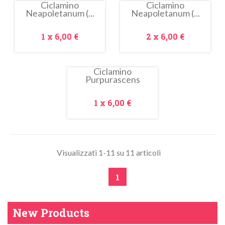
Ciclamino
Ciclamino
Neapoletanum (...
Neapoletanum (...
In
In
saldo!
saldo!
Prezzo
Prezzo
1 x
6,00 €
2 x
6,00 €
Ciclamino
Purpurascens
In
saldo!
Prezzo
1 x
6,00 €
Visualizzati 1-11 su 11 articoli
1
New Products