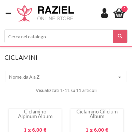
0


CICLAMINI

Nome, da A a Z
Visualizzati 1-11 su 11 articoli
Ciclamino
Ciclamino Cilicium
Alpinum Album
Album
In
saldo!
Prezzo
Prezzo
1 x
6,00 €
1 x
6,00 €