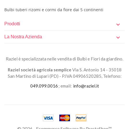
Bulbi tuberi rizomi e cormi da fiore dai 5 continenti
Prodotti

La Nostra Azienda

Raziel è specializzata nelle vendita di Bulbi e Fiori da giardino.
Raziel società agricola semplice
Via S. Antonio 14 - 35018
San Martino di Lupari (PD) - P.IVA 04906520285, Telefono:
049.099.0016
; email:
info@raziel.it
© 2026 - Ecommerce Software By PrestaShop™