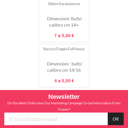
Allium Karataviense
In
saldo!
Dimensioni: Bulbi
calibro cm 14+
Prezzo
7 x
5,00 €
Narciso Doppio Full House
Dimensioni : bulbi
calibro cm 14/16
Prezzo
6 x
5,00 €
Newsletter
Do You Want To Receive Our Marketing Campaign To Get More Value From
Flower?