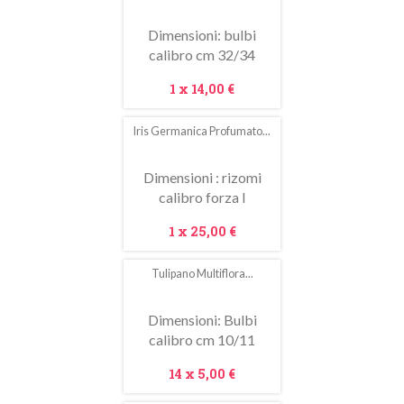
Dimensioni: bulbi
calibro cm 32/34
Prezzo
1 x
14,00 €
Iris Germanica Profumato...
Dimensioni : rizomi
calibro forza I
Prezzo
1 x
25,00 €
Tulipano Multiflora...
Dimensioni: Bulbi
calibro cm 10/11
Prezzo
14 x
5,00 €