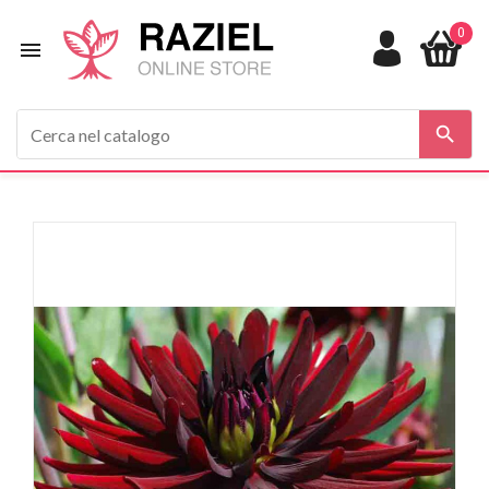
0


In saldo!